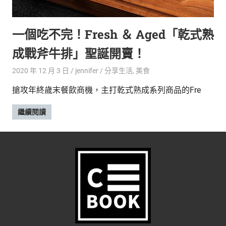
的
最
精
生
一個吃不完！Fresh ＆ Aged「乾式熟
采
豐
活
成戰斧牛排」聖誕開賣！
富
的
態
2020 年 12 月 3 日
jennifer
分享生活
,
美食
時
尚
度
搶攻年終歲末餐飲商機，主打乾式熟成系列商品的Fre
潮
流、
繼續閱讀
生
活
旅
遊、
兩
性
星
座、
獵
奇