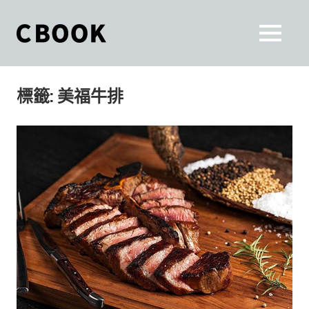
Skip
to
CBOOK
MENU
content
CBOOK-
「Your
和
Colorful
標籤:
美福牛排
World.」
你
CBOOK
是
一
一
本
起
最
貼
活
近
你/
出
妳
生
自
活
的
己
雜
誌。