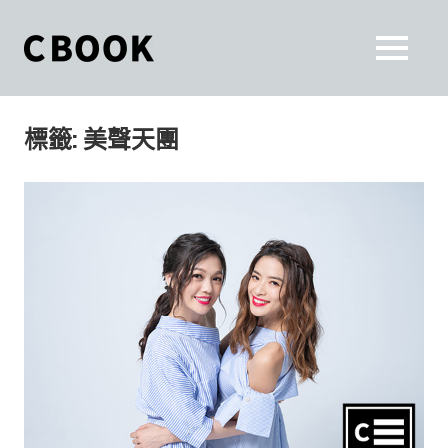
Skip
to
CBOOK
MENU
content
CBOOK-
「Your
和
Colorful
標籤:
美聲天團
World.」
你
CBOOK
是
一
一
本
起
最
貼
活
近
你/
出
妳
生
自
活
的
己
雜
誌。