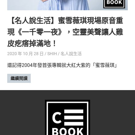
的
最
精
生
【名人說生活】蜜雪薇琪現場原音重
采
豐
活
現《一千零一夜》，空靈美聲讓人雞
富
的
態
皮疙瘩掉滿地！
時
尚
度
2020 年 10 月 28 日
SHIH
名人說生活
潮
還記得2004年發首張專輯就大紅大紫的「蜜雪薇琪」
流、
生
繼續閱讀
活
旅
遊、
兩
性
星
座、
獵
奇