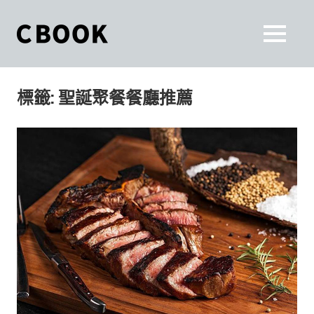
Skip
to
CBOOK
MENU
content
CBOOK-
「Your
和
Colorful
標籤:
聖誕聚餐餐廳推薦
World.」
你
CBOOK
是
一
一
本
起
最
貼
活
近
你/
出
妳
生
自
活
的
己
雜
誌。