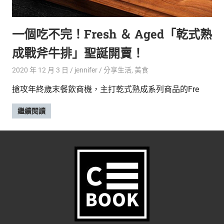
的
最
精
生
一個吃不完！Fresh ＆ Aged「乾式熟
采
豐
活
成戰斧牛排」聖誕開賣！
富
的
態
2020 年 12 月 3 日
jennifer
分享生活
,
美食
時
尚
度
搶攻年終歲末餐飲商機，主打乾式熟成系列商品的Fre
潮
流、
繼續閱讀
生
活
旅
遊、
兩
性
星
座、
獵
奇