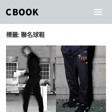
Skip
to
CBOOK
MENU
content
CBOOK-
「Your
和
Colorful
標籤:
聯名球鞋
World.」
你
CBOOK
是
一
一
本
起
最
貼
活
近
你/
出
妳
生
自
活
的
己
雜
誌。