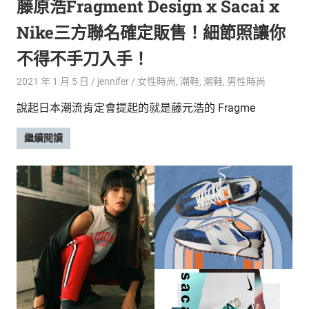
藤原浩Fragment Design x Sacai x
Nike三方聯名確定販售！細節照讓你
不得不手刀入手！
2021 年 1 月 5 日
jennifer
女性時尚
,
潮鞋
,
潮鞋
,
男性時尚
說起日本潮流肯定會提起的就是藤元浩的 Fragme
繼續閱讀