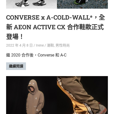
的
最
精
生
CONVERSE x A-COLD-WALL*，全
采
豐
活
新 AEON ACTIVE CX 合作鞋款正式
富
的
態
登場！
時
尚
度
2022 年 4 月 8 日
Irene
潮鞋
,
男性時尚
潮
繼 2020 合作後，Converse 和 A-C
流、
生
繼續閱讀
活
旅
遊、
兩
性
星
座、
獵
奇