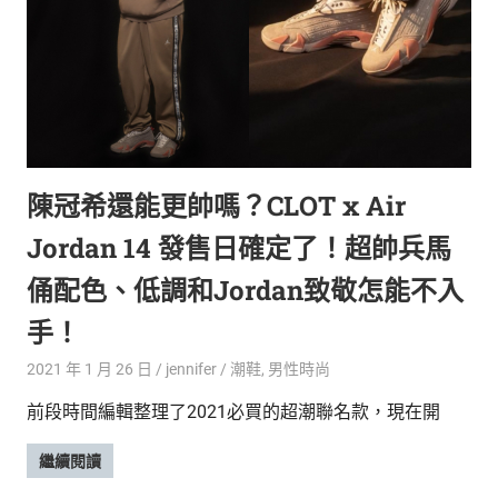
新
鮮
內
容，
讓
獨
一
無
陳冠希還能更帥嗎？CLOT x Air
二
的
Jordan 14 發售日確定了！超帥兵馬
你
和
俑配色、低調和Jordan致敬怎能不入
CBOOK
手！
一
起
2021 年 1 月 26 日
jennifer
潮鞋
,
男性時尚
找
到
前段時間編輯整理了2021必買的超潮聯名款，現在開
專
屬
繼續閱讀
的