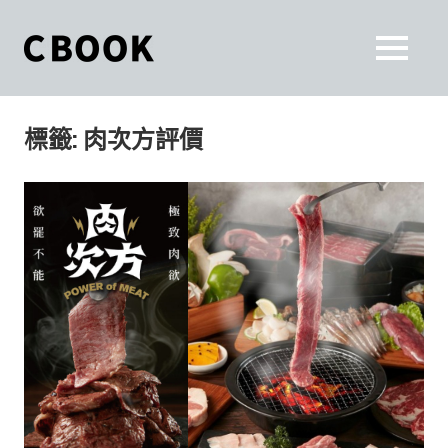
Skip
to
CBOOK
MENU
content
CBOOK-
「Your
和
Colorful
標籤:
肉次方評價
World.」
你
CBOOK
是
一
一
本
起
最
貼
活
近
你/
出
妳
生
自
活
的
己
雜
誌。