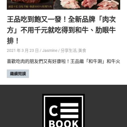
的
最
精
生
王品吃到飽又一發！全新品牌「肉次
采
豐
活
方」不用千元就吃得到和牛、肋眼牛
富
的
態
排！
時
尚
度
2021 年 3 月 23 日
Jasmine
分享生活
,
美食
潮
喜歡吃肉的朋友們又有好康啦！王品繼「和牛涮」和牛火
流、
生
繼續閱讀
活
旅
遊、
兩
性
星
座、
獵
奇