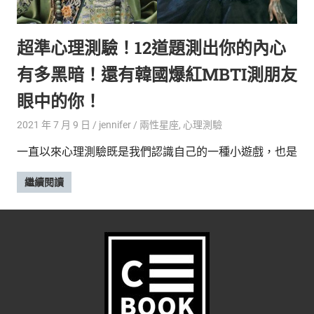
的
最
精
生
超準心理測驗！12道題測出你的內心
采
豐
活
有多黑暗！還有韓國爆紅MBTI測朋友
富
的
態
眼中的你！
時
尚
度
2021 年 7 月 9 日
jennifer
兩性星座
,
心理測驗
潮
一直以來心理測驗既是我們認識自己的一種小遊戲，也是
流、
生
繼續閱讀
活
旅
遊、
兩
性
星
座、
獵
奇