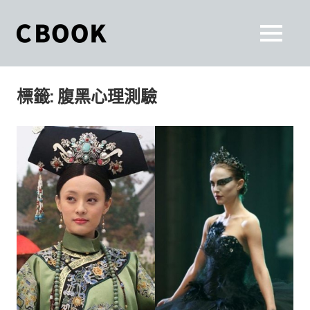
Skip
to
CBOOK
MENU
content
CBOOK-
「Your
和
Colorful
標籤:
腹黑心理測驗
World.」
你
CBOOK
是
一
一
本
起
最
貼
活
近
你/
出
妳
生
自
活
的
己
雜
誌。