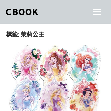
Skip
to
CBOOK
MENU
content
CBOOK-
「Your
和
Colorful
標籤:
茉莉公主
World.」
你
CBOOK
是
一
一
本
起
最
貼
活
近
你/
出
妳
生
自
活
的
己
雜
誌。