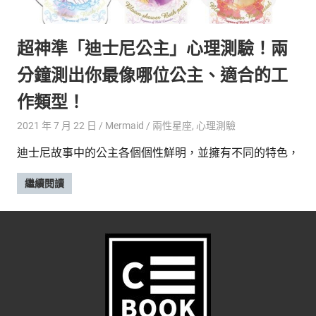
的
最
精
生
超神準「迪士尼公主」心理測驗！兩
采
豐
活
分鐘測出你最像哪位公主、適合的工
富
的
態
作類型！
時
尚
度
2021 年 7 月 22 日
Mermaid
兩性星座
,
心理測驗
潮
迪士尼故事中的公主各個個性鮮明，並擁有不同的特色，
流、
生
繼續閱讀
活
旅
遊、
兩
性
星
座、
獵
奇