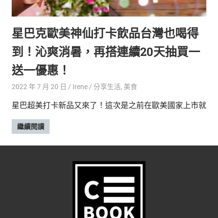
的
最
精
生
星巴克歐美神仙打卡飲品台灣也喝得
采
豐
活
到！沁爽消暑，再搭連續20天抽買一
富
的
態
送一優惠！
時
尚
度
2022 年 7 月 20 日
Irene
分享生活
,
美食
潮
星巴超美打卡新品又來了！這次是之前在歐美國家上市就
流、
生
繼續閱讀
活
旅
遊、
兩
性
星
座、
獵
奇