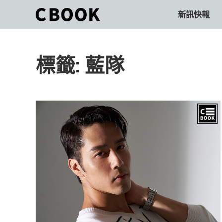
Skip
新訊快報
CBOOK
to
CBOOK-
content
「Your
和
Colorful
標籤:
藍隊
World.」
你
CBOOK
是
一
一
本
起
最
貼
活
近
你/
出
妳
生
自
活
的
己
雜
誌。
的
最