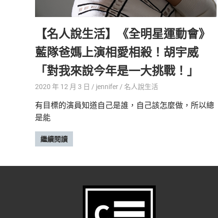
精
生
采
【名人說生活】《全明星運動會》
豐
活
富
藍隊爸媽上演相愛相殺！胡宇威
的
態
時
「對我來說今年是一大挑戰！」
尚
度
潮
2020 年 12 月 3 日
jennifer
名人說生活
流、
有目標的演員知道自己是誰，自己該怎麼做，所以總
生
是能
活
旅
遊、
繼續閱讀
兩
性
星
座、
獵
奇
新