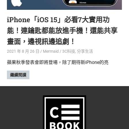
的
最
精
生
iPhone「iOS 15」必看7大實用功
采
豐
活
能！連鑰匙都能放進手機！還能共享
富
的
態
畫面，邊視訊邊追劇！
時
尚
度
2021 年 8 月 26 日
Mermaid
3C科技
,
分享生活
潮
蘋果秋季發表會即將登場，除了期待新iPhone的亮
流、
生
繼續閱讀
活
旅
遊、
兩
性
星
座、
獵
奇