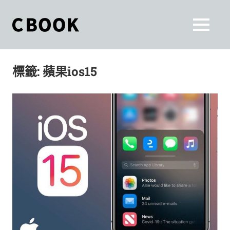
Skip
to
CBOOK
MENU
content
CBOOK-
「Your
和
Colorful
標籤:
蘋果ios15
World.」
你
CBOOK
是
一
一
本
起
最
貼
活
近
你/
出
妳
生
自
活
的
己
雜
誌。