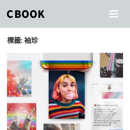
Skip
to
CBOOK
MENU
content
CBOOK-
「Your
和
Colorful
標籤:
袖珍
World.」
你
CBOOK
是
一
一
本
起
最
貼
活
近
你/
出
妳
生
自
活
的
己
雜
誌。