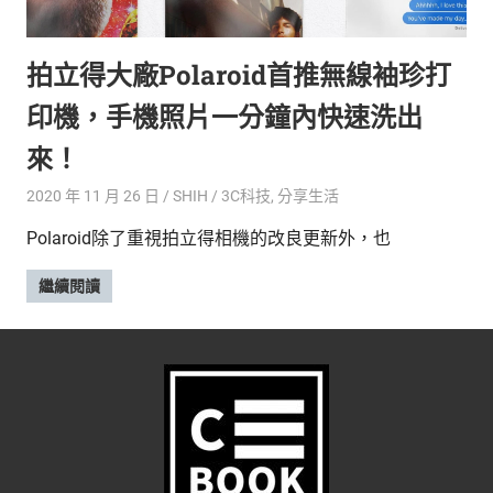
的
最
精
生
拍立得大廠Polaroid首推無線袖珍打
采
豐
活
印機，手機照片一分鐘內快速洗出
富
的
態
來！
時
尚
度
2020 年 11 月 26 日
SHIH
3C科技
,
分享生活
潮
Polaroid除了重視拍立得相機的改良更新外，也
流、
生
繼續閱讀
活
旅
遊、
兩
性
星
座、
獵
奇