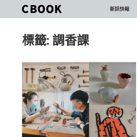
Skip
新訊快報
CBOOK
to
CBOOK-
content
「Your
和
Colorful
標籤:
調香課
World.」
你
CBOOK
是
一
一
本
起
最
貼
活
近
你/
出
妳
生
自
活
的
己
雜
誌。
的
最