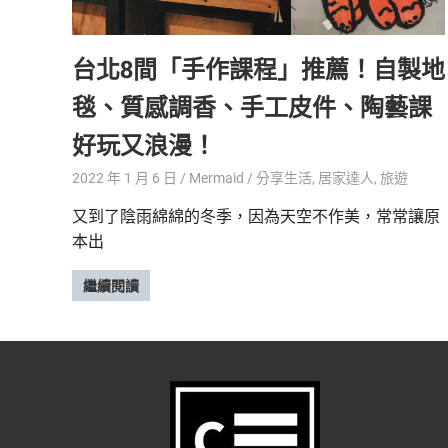
精
生
采
台北8間「手作課程」推薦！自製地
豐
活
富
毯、質感調香、手工皮件、陶藝課
的
態
時
好玩又浪漫！
尚
度
潮
2022 年 1 月 6 日
Mermaid
分享生活
,
居家達人
,
旅遊
流、
又到了陰雨綿綿的冬季，因為天空不作美，常常讓原
生
本出
活
旅
遊、
繼續閱讀
兩
性
星
座、
獵
奇
新