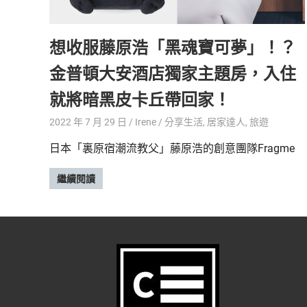
精
生
采
想收服藤原浩「黑魂寶可夢」！？
豐
活
富
金普頓大安酒店獨家主題房，入住
的
態
時
就將暗黑皮卡丘帶回家！
尚
度
潮
2022 年 7 月 29 日
Irene
分享生活
,
居家達人
,
旅遊
流、
日本「裏原宿潮流教父」藤原浩的創意團隊Fragme
生
活
繼續閱讀
旅
遊、
兩
性
星
座、
獵
奇
新