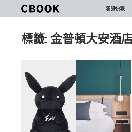
Skip
新訊快報
CBOOK
to
CBOOK-
content
「Your
和
Colorful
標籤:
金普頓大安酒
World.」
你
CBOOK
是
一
一
本
起
最
貼
活
近
你/
出
妳
生
自
活
的
己
雜
誌。
的
最