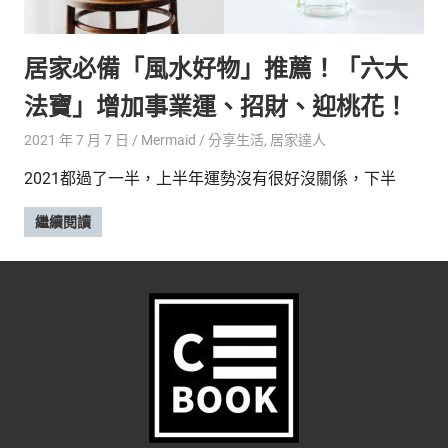
的
最
精
生
居家必備「風水好物」推薦！「六大
采
豐
活
法寶」增加事業運、招財、迎桃花！
富
的
態
2021 年 7 月 7 日
Mermaid
分享生活
,
居家達人
時
尚
度
2021都過了一半，上半年運勢沒有很好沒關係，下半
潮
流、
繼續閱讀
生
活
旅
遊、
兩
性
星
座、
獵
奇