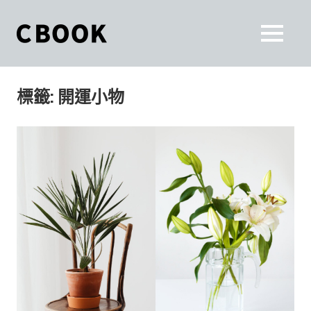
Skip
to
CBOOK
MENU
content
CBOOK-
「Your
和
Colorful
標籤:
開運小物
World.」
你
CBOOK
是
一
一
本
起
最
貼
活
近
你/
出
妳
生
自
活
的
己
雜
誌。