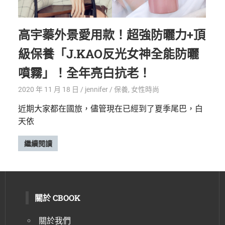
高宇蓁外景愛用款！超強防曬力+頂
級保養「J.KAO反光女神全能防曬
噴霧」！全年亮白抗老！
2020 年 11 月 18 日
jennifer
保養
,
女性時尚
近期大家都在國旅，儘管現在已經到了夏季尾巴，白
天依
繼續閱讀
關於 CBOOK
關於我們