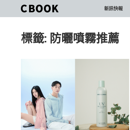
Skip
新訊快報
CBOOK
to
CBOOK-
content
「Your
和
Colorful
標籤:
防曬噴霧推薦
World.」
你
CBOOK
是
一
一
本
起
最
貼
活
近
你/
出
妳
生
自
活
的
己
雜
誌。
的
最