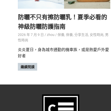
精
生
采
防曬不只有擦防曬乳！夏季必看的
豐
活
富
神級防曬防護指南
的
態
時
2026 年 7 月 9 日
zhou
保養
,
保養
,
分享生活
,
女性時尚
,
男
尚
度
性時尚
潮
流、
炎炎夏日，身為城市通勤的機車族，或是熱愛戶外愛
生
好者
活
旅
繼續閱讀
遊、
兩
性
星
座、
獵
奇
新