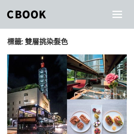
Skip
to
CBOOK
MENU
content
CBOOK-
「Your
和
Colorful
標籤:
雙層挑染髮色
World.」
你
CBOOK
是
一
一
本
起
最
貼
活
近
你/
出
妳
生
自
活
的
己
雜
誌。