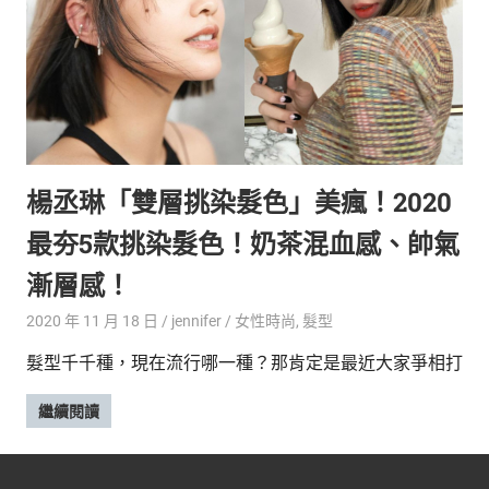
新
鮮
內
容，
讓
獨
一
無
楊丞琳「雙層挑染髮色」美瘋！2020
二
的
最夯5款挑染髮色！奶茶混血感、帥氣
你
和
漸層感！
CBOOK
2020 年 11 月 18 日
jennifer
女性時尚
,
髮型
一
起
髮型千千種，現在流行哪一種？那肯定是最近大家爭相打
找
到
繼續閱讀
專
屬
的