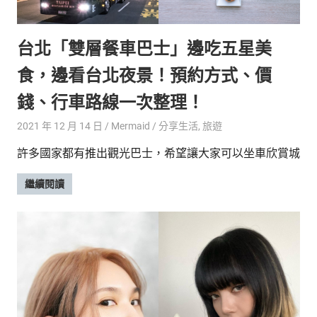
的
最
精
生
台北「雙層餐車巴士」邊吃五星美
采
豐
活
食，邊看台北夜景！預約方式、價
富
的
態
錢、行車路線一次整理！
時
尚
度
2021 年 12 月 14 日
Mermaid
分享生活
,
旅遊
潮
許多國家都有推出觀光巴士，希望讓大家可以坐車欣賞城
流、
生
繼續閱讀
活
旅
遊、
兩
性
星
座、
獵
奇