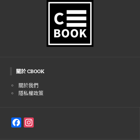
生
活
態
度。
關於 CBOOK
關於我們
隱私權政策
F
In
a
st