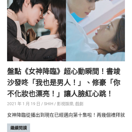
盤點《女神降臨》超心動瞬間！書竣
沙發咚「我也是男人！」、修豪「你
不化妝也漂亮！」讓人臉紅心跳！
2021 年 1 月 19 日
SHIH
影視娛樂
,
戲劇
女神降臨從播出到現在已經邁向第十集啦！再幾個禮拜就
繼續閱讀