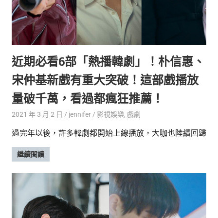
近期必看6部「熱播韓劇」！朴信惠、
宋仲基新戲有重大突破！這部戲播放
量破千萬，看過都瘋狂推薦！
2021 年 3 月 2 日
jennifer
影視娛樂
,
戲劇
過完年以後，許多韓劇都開始上線播放，大咖也陸續回歸
繼續閱讀