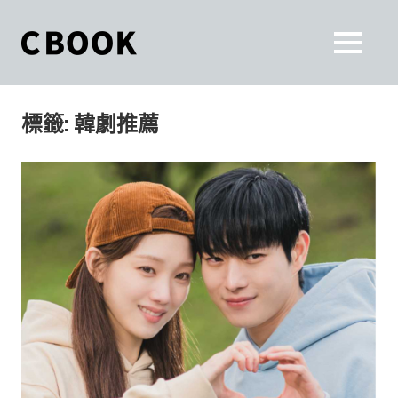
Skip
to
CBOOK
MENU
content
CBOOK-
「Your
和
Colorful
標籤:
韓劇推薦
World.」
你
CBOOK
是
一
一
本
起
最
貼
活
近
你/
出
妳
生
自
活
的
己
雜
誌。