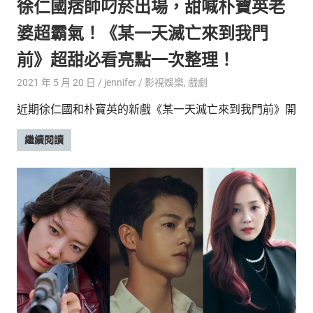
徐仁國痞帥叼菸出場，甜喊朴寶英老
婆超霸氣！《某一天滅亡來到我門
前》超甜必看亮點一次整理！
2021 年 5 月 20 日
jennifer
影視娛樂
,
戲劇
近期徐仁國和朴寶英的新戲《某一天滅亡來到我門前》開
繼續閱讀