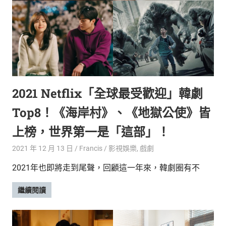
新
鮮
內
容，
讓
獨
一
無
2021 Netflix「全球最受歡迎」韓劇
二
的
Top8！《海岸村》、《地獄公使》皆
你
和
上榜，世界第一是「這部」！
CBOOK
2021 年 12 月 13 日
Francis
影視娛樂
,
戲劇
一
起
2021年也即將走到尾聲，回顧這一年來，韓劇圈有不
找
到
繼續閱讀
專
屬
的