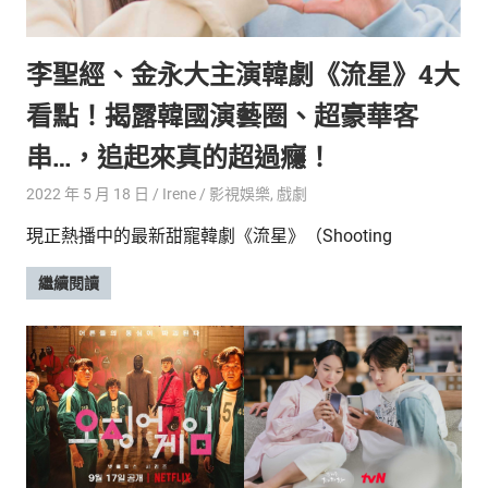
的
最
精
生
李聖經、金永大主演韓劇《流星》4大
采
豐
活
看點！揭露韓國演藝圈、超豪華客
富
的
態
串…，追起來真的超過癮！
時
尚
度
2022 年 5 月 18 日
Irene
影視娛樂
,
戲劇
潮
現正熱播中的最新甜寵韓劇《流星》（Shooting
流、
生
繼續閱讀
活
旅
遊、
兩
性
星
座、
獵
奇