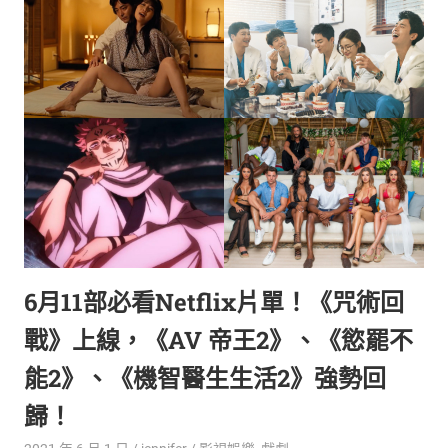
生
活
態
度。
6月11部必看Netflix片單！《咒術回
戰》上線，《AV 帝王2》、《慾罷不
能2》、《機智醫生生活2》強勢回
歸！