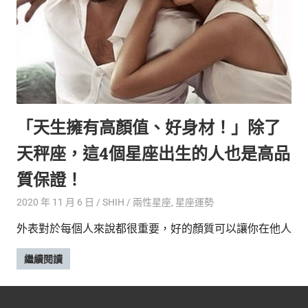
新
鮮
內
容，
讓
獨
一
無
「天生擁有高顏值、好身材！」除了
二
的
天秤座，這4個星座出生的人也是高品
你
和
質保證！
CBOOK
2020 年 11 月 6 日
SHIH
兩性星座
,
星座運勢
一
起
外表對於每個人來說都很重要，好的顏質可以讓你在他人
找
到
繼續閱讀
專
屬
的