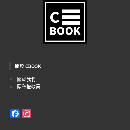
生
活
態
度。
關於 CBOOK
關於我們
隱私權政策
F
In
a
st