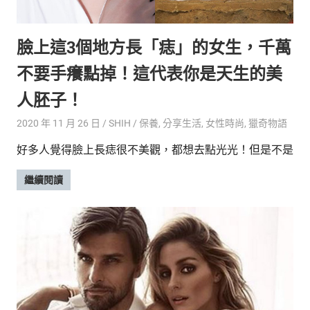
的
最
精
生
臉上這3個地方長「痣」的女生，千萬
采
豐
活
不要手癢點掉！這代表你是天生的美
富
的
態
人胚子！
時
尚
度
2020 年 11 月 26 日
SHIH
保養
,
分享生活
,
女性時尚
,
獵奇物語
潮
好多人覺得臉上長痣很不美觀，都想去點光光！但是不是
流、
生
繼續閱讀
活
旅
遊、
兩
性
星
座、
獵
奇