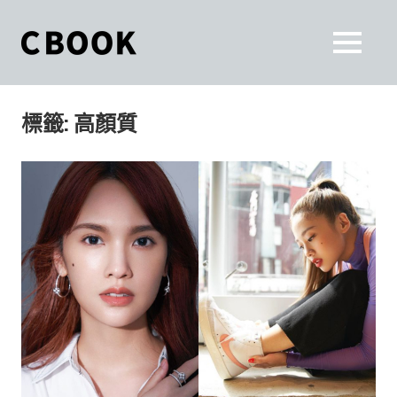
Skip
to
CBOOK
MENU
content
CBOOK-
「Your
和
Colorful
標籤:
高顏質
World.」
你
CBOOK
是
一
一
本
起
最
貼
活
近
你/
出
妳
生
自
活
的
己
雜
誌。