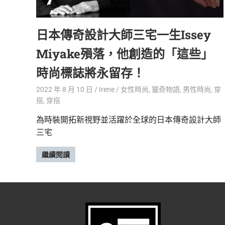
精
生
采
日本傳奇設計大師三宅一生Issey
豐
活
富
Miyake殞落，他創造的「這些」
的
態
時
時尚標誌將永留存！
尚
度
潮
2022 年 8 月 10 日
Irene
女性時尚
,
獵奇物語
,
男性時尚
,
穿
流、
搭
,
穿搭
生
為時裝開拓新視野並活躍於全球的日本傳奇設計大師
活
三宅
旅
遊、
兩
繼續閱讀
性
星
座、
獵
奇
新