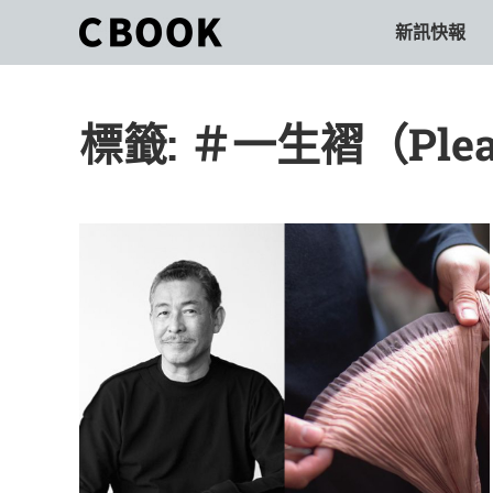
Skip
新訊快報
CBOOK
to
CBOOK-
content
「Your
和
Colorful
標籤:
＃一生褶（Pleat
World.」
你
CBOOK
是
一
一
本
起
最
貼
活
近
你/
出
妳
生
自
活
的
己
雜
誌。
的
最