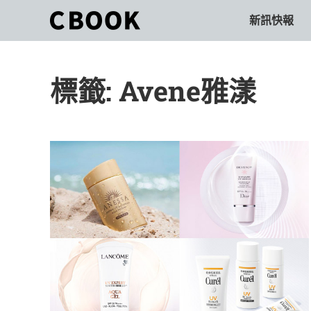
Skip
新訊快報
CBOOK
to
CBOOK-
content
「Your
和
Colorful
標籤:
Avene雅漾
World.」
你
CBOOK
是
一
一
本
起
最
貼
活
近
你/
出
妳
生
自
活
的
己
雜
誌。
的
最