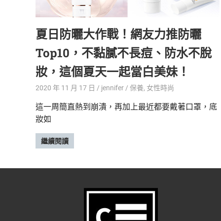
精
生
采
夏日防曬大作戰！網友力推防曬
豐
活
富
Top10，不黏膩不長痘、防水不脫
的
態
時
妝，這個夏天一起當白美妹！
尚
度
潮
2020 年 11 月 17 日
jennifer
保養
,
女性時尚
流、
這一周簡直熱到崩潰，再加上最近都要戴著口罩，底
生
妝如
活
旅
遊、
繼續閱讀
兩
性
星
座、
獵
奇
新