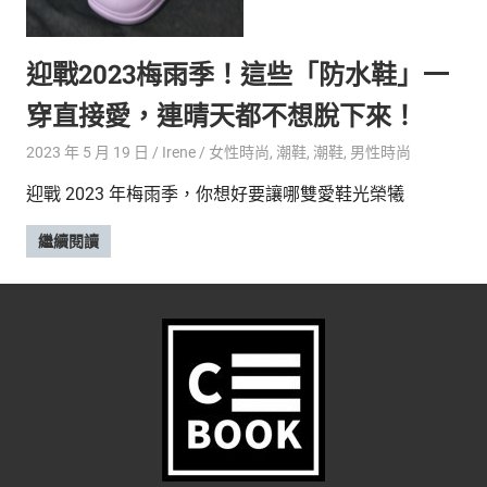
的
最
精
生
迎戰2023梅雨季！這些「防水鞋」一
采
豐
活
穿直接愛，連晴天都不想脫下來！
富
的
態
2023 年 5 月 19 日
Irene
女性時尚
,
潮鞋
,
潮鞋
,
男性時尚
時
尚
度
迎戰 2023 年梅雨季，你想好要讓哪雙愛鞋光榮犧
潮
流、
繼續閱讀
生
活
旅
遊、
兩
性
星
座、
獵
奇