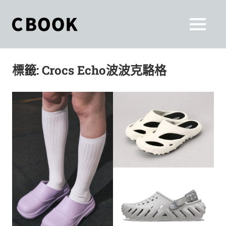
Skip
to
CBOOK
MENU
content
CBOOK-
「Your
和
Colorful
標籤:
Crocs Echo波波克駱格
World.」
你
CBOOK
是
一
一
本
起
最
貼
活
近
你/
出
妳
生
自
活
的
己
雜
誌。