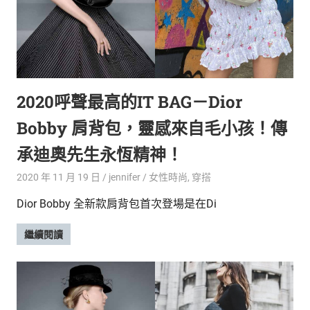
新
鮮
內
容，
讓
獨
2020呼聲最高的IT BAG－Dior
一
無
Bobby 肩背包，靈感來自毛小孩！傳
二
的
承迪奧先生永恆精神！
你
和
2020 年 11 月 19 日
jennifer
女性時尚
,
穿搭
CBOOK
Dior Bobby 全新款肩背包首次登場是在Di
一
起
繼續閱讀
找
到
專
屬
的