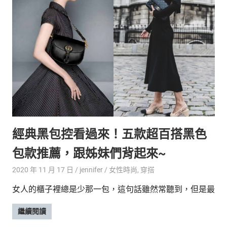
生
活
態
度。
經典黑包控看過來！五款超百搭黑色
包款推薦，跟姊妹們背起來~
2020 年 11 月 17 日
jennifer
女性時尚
,
穿搭
女人的櫃子裡總是少那一包，這句話雖然常聽到，但是最
繼續閱讀