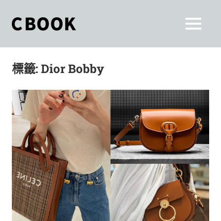
Skip
to
CBOOK
MENU
content
CBOOK-
「Your
和
Colorful
標籤:
Dior Bobby
World.」
你
CBOOK
是
一
一
本
起
最
貼
活
近
你/
出
妳
生
自
活
的
己
雜
誌。