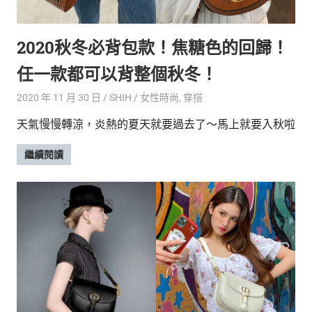
的
最
精
生
2020秋冬必背包款！焦糖色的回歸！
采
豐
活
任一款都可以背整個秋冬！
富
的
態
2020 年 11 月 30 日
SHIH
女性時尚
,
穿搭
時
尚
度
天氣慢慢轉涼，炎熱的夏天就要過去了～馬上就要入秋啦
潮
流、
繼續閱讀
生
活
旅
遊、
兩
性
星
座、
獵
奇