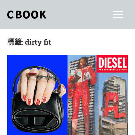
Skip
to
CBOOK
MENU
content
CBOOK-
「Your
和
Colorful
標籤:
dirty fit
World.」
你
CBOOK
是
一
一
本
起
最
貼
活
近
你/
出
妳
生
自
活
的
己
雜
誌。