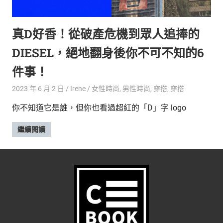
的
最
精
生
真D好香！從破產危機到眾人追捧的
采
豐
活
DIESEL，絕地翻身後你不可不知的6
富
的
態
件事！
時
尚
度
2023 年 6 月 2 日
Irene
女性時尚
,
男性時尚
,
穿搭
,
穿搭
潮
你不知道它是誰，但你也看過超紅的「D」字 logo
流、
生
繼續閱讀
活
旅
遊、
兩
性
星
座、
獵
奇