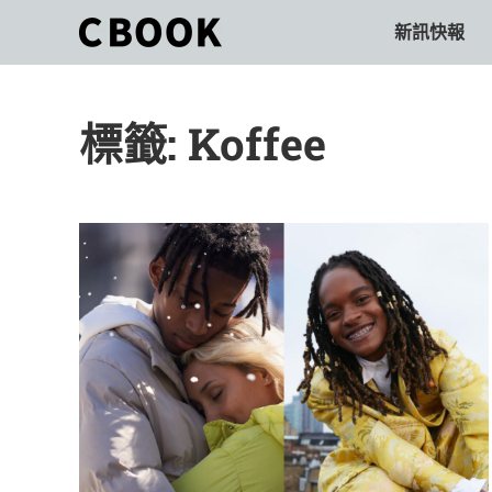
Skip
新訊快報
CBOOK
to
CBOOK-
content
「Your
和
Colorful
標籤:
Koffee
World.」
你
CBOOK
是
一
一
本
起
最
貼
活
近
你/
出
妳
生
自
活
的
己
雜
誌。
的
最