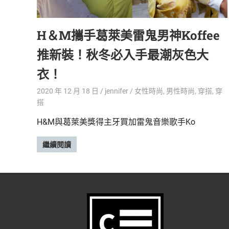
精
生
采
H＆M攜手葛萊美雷鬼男神Koffee
豐
活
富
推新裝！秋冬必入手最潮灰色大
的
態
時
衣！
尚
度
潮
2020 年 12 月 18 日
jennifer
女性時尚
,
男性時尚
,
穿搭
,
穿
流、
搭
生
H&M與葛萊美獎得主牙買加雷鬼音樂歌手Ko
活
旅
繼續閱讀
遊、
兩
性
星
座、
獵
奇
新