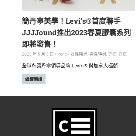
精
生
采
簡丹寧美學！Levi’s®首度聯手
豐
活
富
JJJJound推出2023春夏膠囊系列
的
態
時
即將發售！
尚
度
潮
2023 年 5 月 3 日
Irene
女性時尚
,
男性時尚
,
穿搭
,
穿搭
流、
全球永續丹寧領導品牌 Levi’s® 與加拿大極簡
生
活
繼續閱讀
旅
遊、
兩
性
星
座、
獵
奇
新