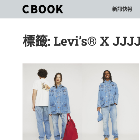
Skip
新訊快報
CBOOK
to
CBOOK-
content
「Your
和
Colorful
標籤:
Levi’s® X J
World.」
你
CBOOK
是
一
一
本
起
最
貼
活
近
你/
出
妳
生
自
活
的
己
雜
誌。
的
最