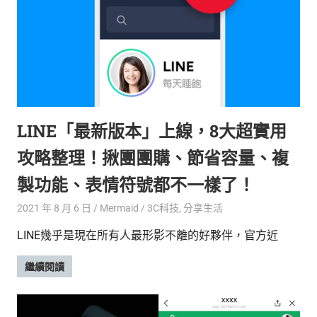
新
鮮
內
容，
讓
獨
一
無
LINE「最新版本」上線，8大超實用
二
的
攻略整理！揪團團購、節省容量、複
你
和
製功能、表情符號都不一樣了！
CBOOK
2021 年 8 月 6 日
Mermaid
3C科技
,
分享生活
一
起
LINE幾乎是現在所有人最形影不離的好夥伴，官方近
找
到
繼續閱讀
專
屬
的