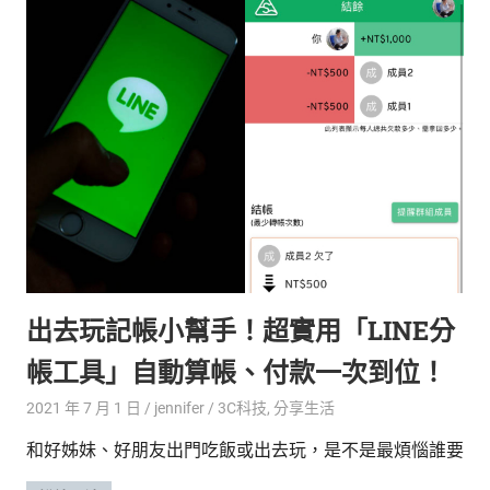
生
活
態
度。
出去玩記帳小幫手！超實用「LINE分
帳工具」自動算帳、付款一次到位！
2021 年 7 月 1 日
jennifer
3C科技
,
分享生活
和好姊妹、好朋友出門吃飯或出去玩，是不是最煩惱誰要