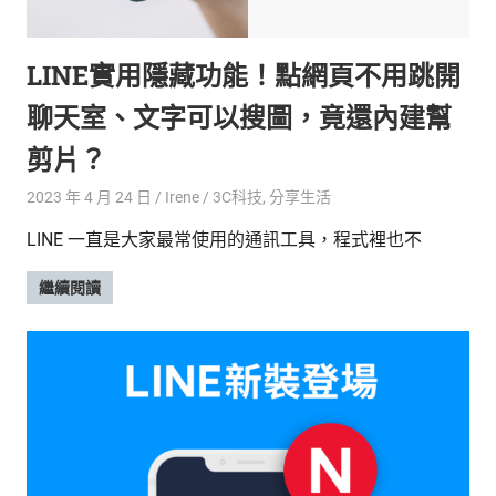
的
最
精
生
LINE實用隱藏功能！點網頁不用跳開
采
豐
活
聊天室、文字可以搜圖，竟還內建幫
富
的
態
剪片？
時
尚
度
2023 年 4 月 24 日
Irene
3C科技
,
分享生活
潮
LINE 一直是大家最常使用的通訊工具，程式裡也不
流、
生
繼續閱讀
活
旅
遊、
兩
性
星
座、
獵
奇