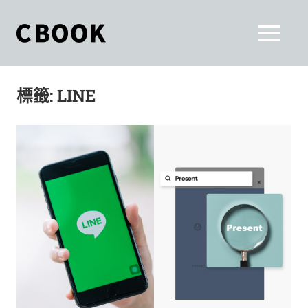
Skip
to
CBOOK
MENU
content
CBOOK-
「Your
和
Colorful
標籤:
LINE
World.」
你
CBOOK
是
一
一
本
起
最
貼
活
近
你/
出
妳
生
自
活
的
己
雜
誌。