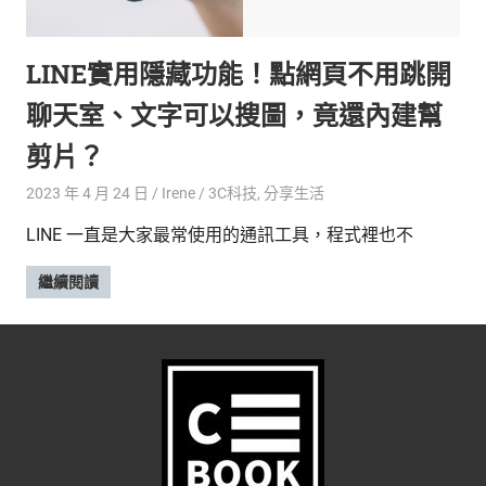
的
最
精
生
LINE實用隱藏功能！點網頁不用跳開
采
豐
活
聊天室、文字可以搜圖，竟還內建幫
富
的
態
剪片？
時
尚
度
2023 年 4 月 24 日
Irene
3C科技
,
分享生活
潮
LINE 一直是大家最常使用的通訊工具，程式裡也不
流、
生
繼續閱讀
活
旅
遊、
兩
性
星
座、
獵
奇