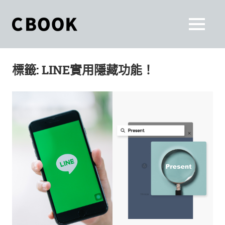
Skip
to
CBOOK
MENU
content
CBOOK-
「Your
和
Colorful
標籤:
LINE實用隱藏功能！
World.」
你
CBOOK
是
一
一
本
起
最
貼
活
近
你/
出
妳
生
自
活
的
己
雜
誌。