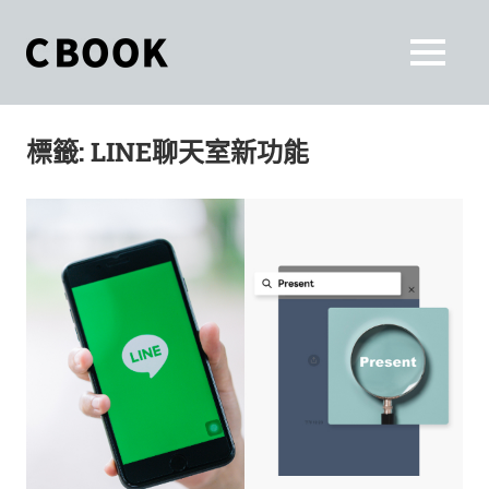
Skip
to
CBOOK
MENU
content
CBOOK-
「Your
和
Colorful
標籤:
LINE聊天室新功能
World.」
你
CBOOK
是
一
一
本
起
最
貼
活
近
你/
出
妳
生
自
活
的
己
雜
誌。