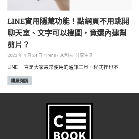
的
最
精
生
LINE實用隱藏功能！點網頁不用跳開
采
豐
活
聊天室、文字可以搜圖，竟還內建幫
富
的
態
剪片？
時
尚
度
2023 年 4 月 24 日
Irene
3C科技
,
分享生活
潮
LINE 一直是大家最常使用的通訊工具，程式裡也不
流、
生
繼續閱讀
活
旅
遊、
兩
性
星
座、
獵
奇