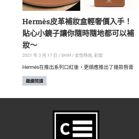
精
生
采
Hermès皮革補妝盒輕奢價入手！
豐
活
富
貼心小鏡子讓你隨時隨地都可以補
的
態
時
妝～
尚
度
潮
2021 年 3 月 17 日
SHIH
女性時尚
,
彩妝
流、
Hermès在推出系列口紅後，更順應推出了幾款唇膏
生
活
繼續閱讀
旅
遊、
兩
性
星
座、
獵
奇
新