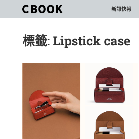
Skip
新訊快報
CBOOK
to
CBOOK-
content
「Your
和
Colorful
標籤:
Lipstick case
World.」
你
CBOOK
是
一
一
本
起
最
貼
活
近
你/
出
妳
生
自
活
的
己
雜
誌。
的
最