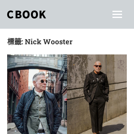
Skip
to
CBOOK
MENU
content
CBOOK-
「Your
和
Colorful
標籤:
Nick Wooster
World.」
你
CBOOK
是
一
一
本
起
最
貼
活
近
你/
出
妳
生
自
活
的
己
雜
誌。