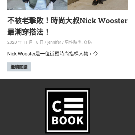
的
最
精
生
不被老擊敗！時尚大叔Nick Wooster
采
豐
活
最潮穿搭法！
富
的
態
2020 年 11 月 18 日
jennifer
男性時尚
,
穿搭
時
尚
度
Nick Wooster是一位街頭時尚指標人物，今
潮
流、
繼續閱讀
生
活
旅
遊、
兩
性
星
座、
獵
奇