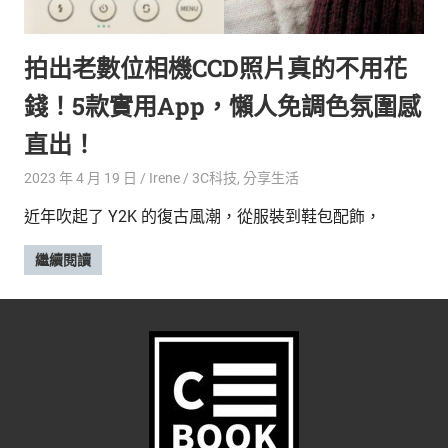
的
最
精
生
拍出老數位相機CCD照片真的不用花
采
豐
活
錢！5款實用App，懶人免調色氛圍感
富
的
態
直出！
時
尚
度
2023 年 4 月 19 日
Irene
3C科技
,
分享生活
潮
近年吹起了 Y2K 的復古風潮，從服裝到鞋包配飾，
流、
生
繼續閱讀
活
旅
遊、
兩
性
星
座、
獵
奇