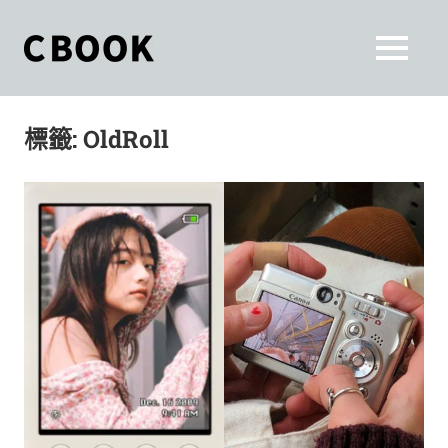
Skip
to
CBOOK
MENU
content
CBOOK-
「Your
和
Colorful
標籤:
OldRoll
World.」
你
CBOOK
是
一
一
本
起
最
貼
活
近
你/
出
妳
生
自
活
的
己
雜
誌。