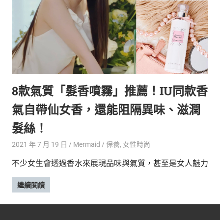
新
鮮
內
容，
讓
獨
一
無
8款氣質「髮香噴霧」推薦！IU同款香
二
的
氣自帶仙女香，還能阻隔異味、滋潤
你
和
髮絲！
CBOOK
2021 年 7 月 19 日
Mermaid
保養
,
女性時尚
一
起
不少女生會透過香水來展現品味與氣質，甚至是女人魅力
找
到
繼續閱讀
專
屬
的