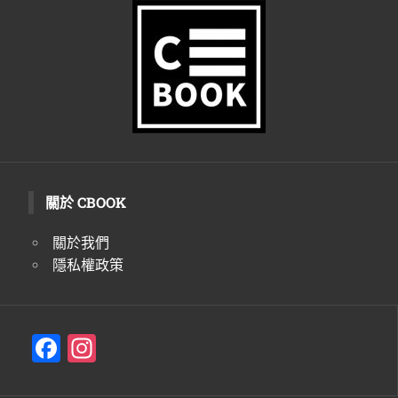
生
活
態
度。
關於 CBOOK
關於我們
隱私權政策
F
In
a
st