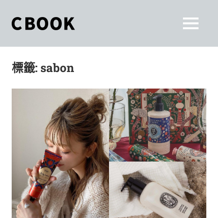
Skip
to
CBOOK
MENU
content
CBOOK-
「Your
和
Colorful
標籤:
sabon
World.」
你
CBOOK
是
一
一
本
起
最
貼
活
近
你/
出
妳
生
自
活
的
己
雜
誌。