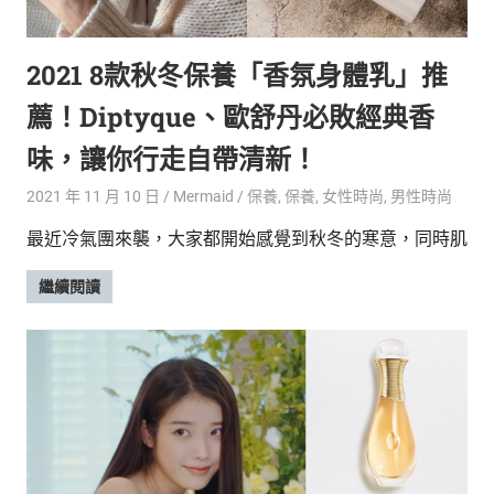
的
最
精
生
2021 8款秋冬保養「香氛身體乳」推
采
豐
活
薦！Diptyque、歐舒丹必敗經典香
富
的
態
味，讓你行走自帶清新！
時
尚
度
2021 年 11 月 10 日
Mermaid
保養
,
保養
,
女性時尚
,
男性時尚
潮
最近冷氣團來襲，大家都開始感覺到秋冬的寒意，同時肌
流、
生
繼續閱讀
活
旅
遊、
兩
性
星
座、
獵
奇