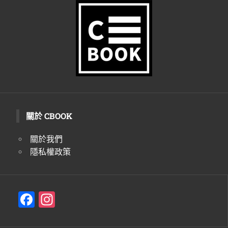
生
活
態
度。
關於 CBOOK
關於我們
隱私權政策
F
In
a
st