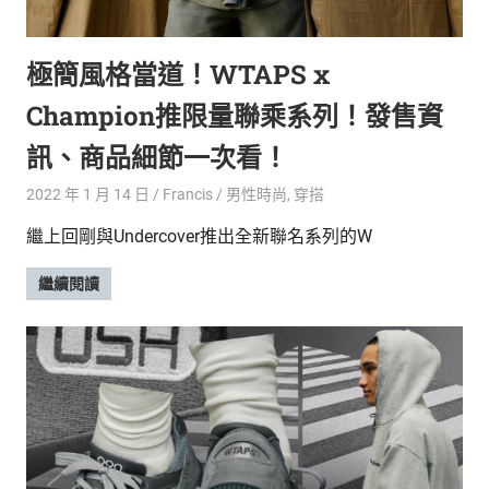
的
最
精
生
極簡風格當道！WTAPS x
采
豐
活
Champion推限量聯乘系列！發售資
富
的
態
訊、商品細節一次看！
時
尚
度
2022 年 1 月 14 日
Francis
男性時尚
,
穿搭
潮
繼上回剛與Undercover推出全新聯名系列的W
流、
生
繼續閱讀
活
旅
遊、
兩
性
星
座、
獵
奇