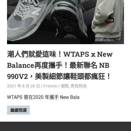
新
鮮
內
容，
讓
獨
一
無
潮人們就愛這味！WTAPS x New
二
的
Balance再度攜手！最新聯名 NB
你
和
990V2，美製細節讓鞋頭都瘋狂！
CBOOK
2021 年 8 月 26 日
Francis
潮鞋
,
男性時尚
一
起
WTAPS 曾在2020 年攜手 New Bala
找
到
繼續閱讀
專
屬
的