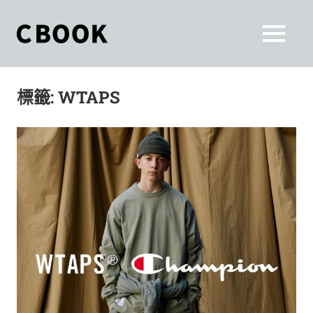
Skip
to
CBOOK
MENU
content
CBOOK-
「Your
和
Colorful
標籤:
WTAPS
World.」
你
CBOOK
是
一
一
本
起
最
貼
活
近
你/
出
妳
生
自
活
的
己
雜
誌。