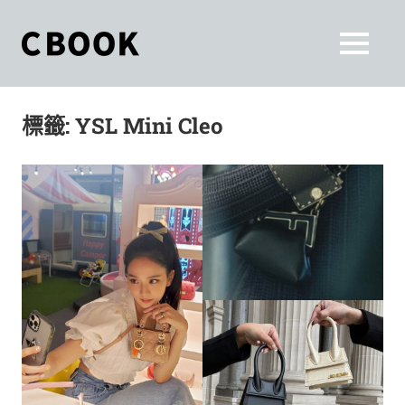
Skip
to
CBOOK
MENU
content
CBOOK-
「Your
和
Colorful
標籤:
YSL Mini Cleo
World.」
你
CBOOK
是
一
一
本
起
最
貼
活
近
你/
出
妳
生
自
活
的
己
雜
誌。