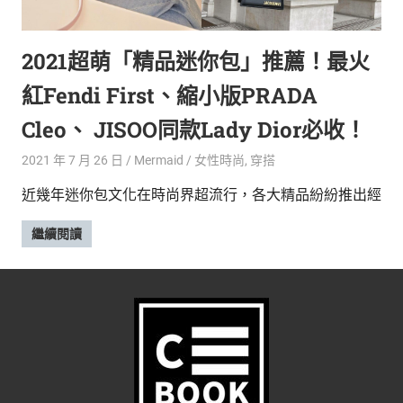
的
最
精
生
2021超萌「精品迷你包」推薦！最火
采
豐
活
紅Fendi First、縮小版PRADA
富
的
態
Cleo、 JISOO同款Lady Dior必收！
時
尚
度
2021 年 7 月 26 日
Mermaid
女性時尚
,
穿搭
潮
近幾年迷你包文化在時尚界超流行，各大精品紛紛推出經
流、
生
繼續閱讀
活
旅
遊、
兩
性
星
座、
獵
奇