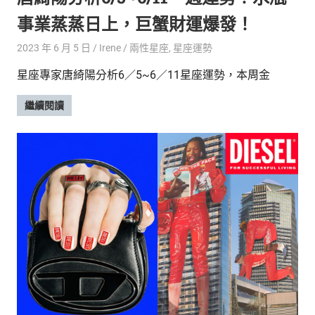
事業蒸蒸日上，巨蟹財運爆發！
2023 年 6 月 5 日
Irene
兩性星座
,
星座運勢
星座專家唐綺陽分析6／5~6／11星座運勢，本周金
繼續閱讀