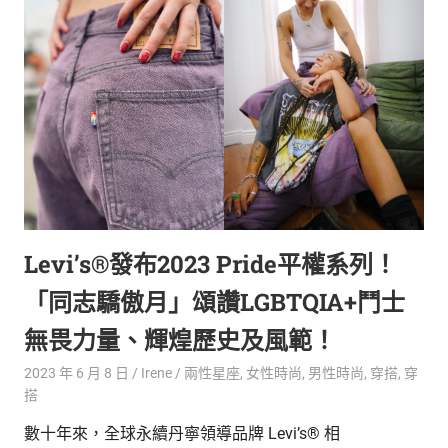
生
活
態
度。
Levi’s®發布2023 Pride平權系列！
「同志驕傲月」頌讚LGBTQIA+鬥士
無畏力量、輝煌歷史及風範！
2023 年 6 月 8 日
Irene
兩性星座
,
女性時尚
,
男性時尚
,
穿搭
,
穿
搭
數十年來，全球永續丹寧領導品牌 Levi’s® 相