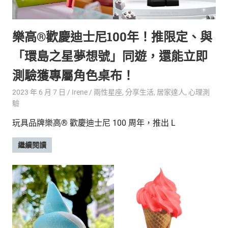
樂高®歡慶迪士尼100年！推限定、與
「環島之星夢想號」同遊，還能立即
測驗獲專屬角色桌布！
2023 年 6 月 7 日
Irene
兩性星座
,
分享生活
,
居家達人
,
心理測
驗
玩具品牌樂高® 歡慶迪士尼 100 周年，推出 L
繼續閱讀