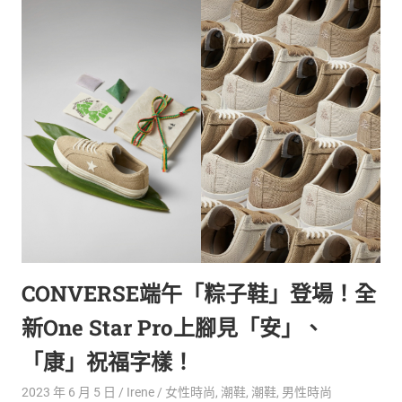
CONVERSE端午「粽子鞋」登場！全
新One Star Pro上腳見「安」、
「康」祝福字樣！
2023 年 6 月 5 日
Irene
女性時尚
,
潮鞋
,
潮鞋
,
男性時尚