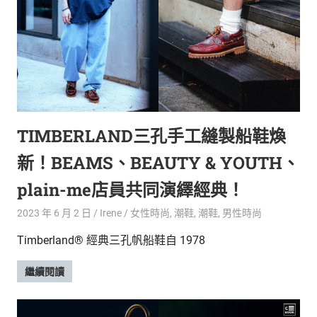
TIMBERLAND三孔手工縫製船鞋煥
新！BEAMS、BEAUTY & YOUTH、
plain-me店員共同演繹經典！
2023 年 6 月 2 日
Irene
女性時尚
,
潮鞋
,
潮鞋
,
男性時尚
Timberland® 經典三孔帆船鞋自 1978
繼續閱讀