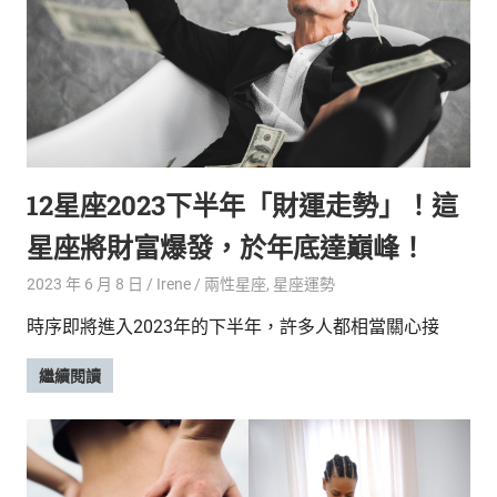
新
鮮
內
容，
讓
獨
一
無
12星座2023下半年「財運走勢」！這
二
的
星座將財富爆發，於年底達巔峰！
你
和
2023 年 6 月 8 日
Irene
兩性星座
,
星座運勢
CBOOK
時序即將進入2023年的下半年，許多人都相當關心接
一
起
繼續閱讀
找
到
專
屬
的