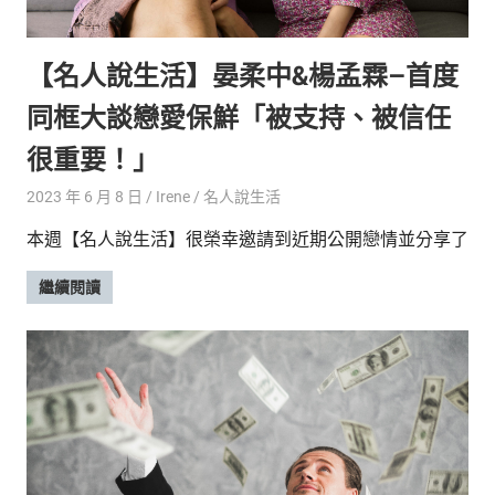
的
最
精
生
【名人說生活】晏柔中&楊孟霖–首度
采
豐
活
同框大談戀愛保鮮「被支持、被信任
富
的
態
很重要！」
時
尚
度
2023 年 6 月 8 日
Irene
名人說生活
潮
本週【名人說生活】很榮幸邀請到近期公開戀情並分享了
流、
生
繼續閱讀
活
旅
遊、
兩
性
星
座、
獵
奇