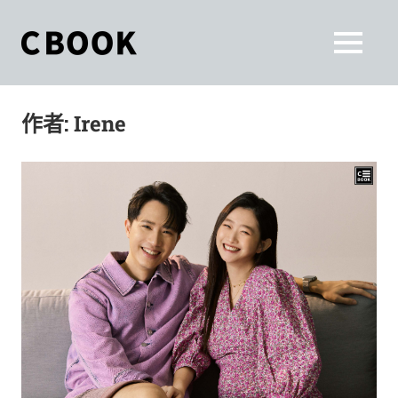
Skip
to
CBOOK
MENU
content
CBOOK-
「Your
和
Colorful
作者:
Irene
World.」
你
CBOOK
是
一
一
本
起
最
貼
活
近
你/
出
妳
生
自
活
的
己
雜
誌。