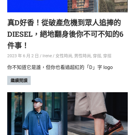
真D好香！從破產危機到眾人追捧的
DIESEL，絕地翻身後你不可不知的6
件事！
2023 年 6 月 2 日
Irene
女性時尚
,
男性時尚
,
穿搭
,
穿搭
你不知道它是誰，但你也看過超紅的「D」字 logo
繼續閱讀