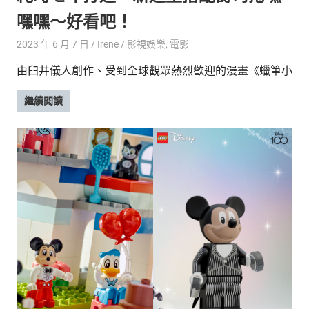
嘿嘿～好看吧！
2023 年 6 月 7 日
Irene
影視娛樂
,
電影
由臼井儀人創作、受到全球觀眾熱烈歡迎的漫畫《蠟筆小
繼續閱讀