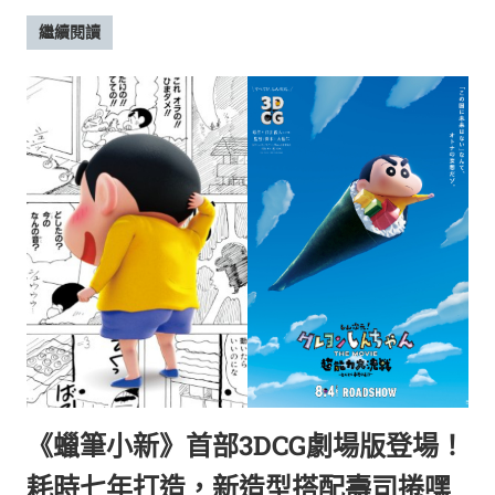
繼續閱讀
《蠟筆小新》首部3DCG劇場版登場！
耗時七年打造，新造型搭配壽司捲嘿