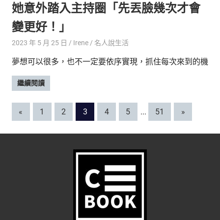
她意外踏入主持圈「先丟臉幾次才會
變更好！」
2023 年 5 月 25 日
Irene
名人說生活
夢想可以很多，也不一定要依序實現，抓住每次來到的機
繼續閱讀
文
Previous
Next
«
1
2
3
4
5
...
51
»
Posts
Posts
章
分
頁