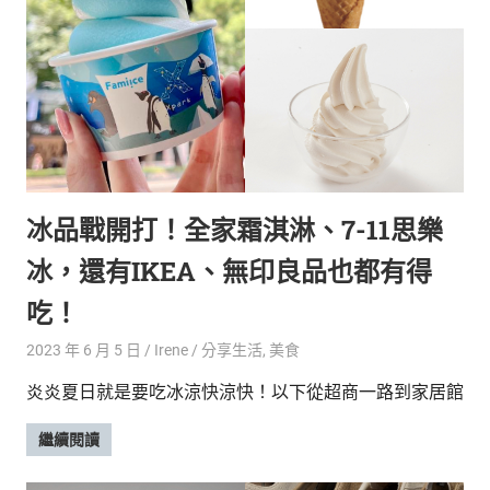
冰品戰開打！全家霜淇淋、7-11思樂
冰，還有IKEA、無印良品也都有得
吃！
2023 年 6 月 5 日
Irene
分享生活
,
美食
炎炎夏日就是要吃冰涼快涼快！以下從超商一路到家居館
繼續閱讀