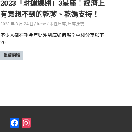
2023「財運爆棚」3星座！經濟上
有意想不到的乾爹、乾媽支持！
2023 年 3 月 24 日
Irene
兩性星座
,
星座運勢
不少人都在乎今年財運到底如何呢？專欄分享以下
20
繼續閱讀
F
In