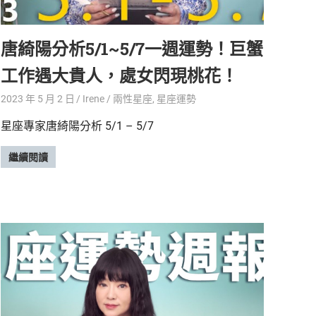
唐綺陽分析5/1~5/7一週運勢！巨蟹
工作遇大貴人，處女閃現桃花！
2023 年 5 月 2 日
Irene
兩性星座
,
星座運勢
星座專家唐綺陽分析 5/1 – 5/7
繼續閱讀