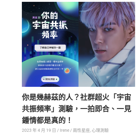
活
態
度。
你是幾赫茲的人？社群超火「宇宙
共振頻率」測驗，一拍即合、一見
鍾情都是真的！
2023 年 4 月 19 日
Irene
兩性星座
,
心理測驗