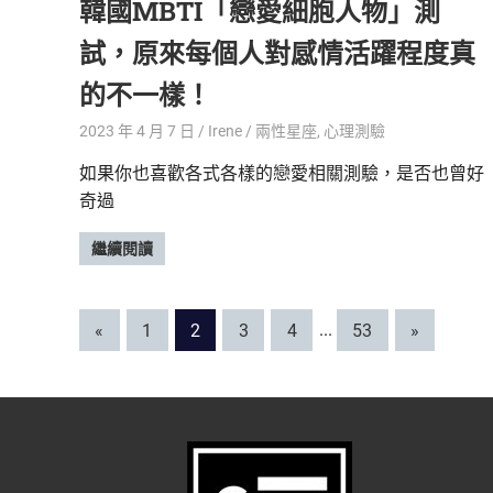
韓國MBTI「戀愛細胞人物」測
試，原來每個人對感情活躍程度真
的不一樣！
2023 年 4 月 7 日
Irene
兩性星座
,
心理測驗
如果你也喜歡各式各樣的戀愛相關測驗，是否也曾好
奇過
繼續閱讀
文
Previous
Next
«
1
2
3
4
...
53
»
Posts
Posts
章
分
頁