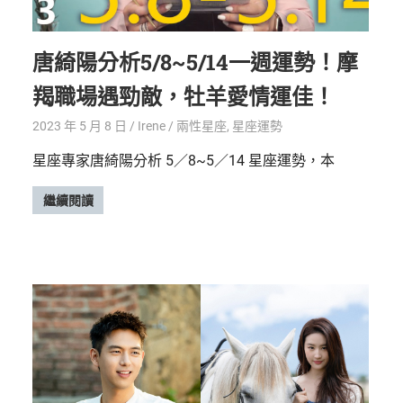
唐綺陽分析5/8~5/14一週運勢！摩
羯職場遇勁敵，牡羊愛情運佳！
2023 年 5 月 8 日
Irene
兩性星座
,
星座運勢
星座專家唐綺陽分析 5／8~5／14 星座運勢，本
繼續閱讀