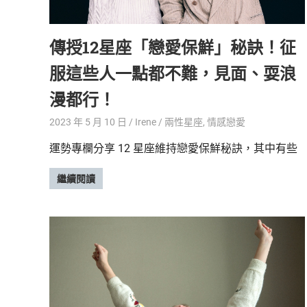
精
生
采
傳授12星座「戀愛保鮮」秘訣！征
豐
活
富
服這些人一點都不難，見面、耍浪
的
態
時
漫都行！
尚
度
潮
2023 年 5 月 10 日
Irene
兩性星座
,
情感戀愛
流、
運勢專欄分享 12 星座維持戀愛保鮮秘訣，其中有些
生
活
繼續閱讀
旅
遊、
兩
性
星
座、
獵
奇
新