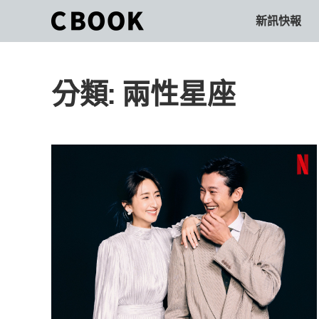
Skip
新訊快報
CBOOK
to
CBOOK-
content
「Your
和
Colorful
分類:
兩性星座
World.」
你
CBOOK
是
一
一
本
起
最
貼
活
近
你/
出
妳
生
自
活
的
己
雜
誌。
的
最