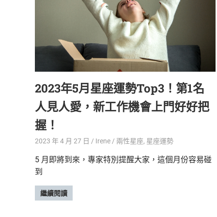
鮮
內
容，
讓
獨
一
無
二
2023年5月星座運勢Top3！第1名
的
你
人見人愛，新工作機會上門好好把
和
握！
CBOOK
一
2023 年 4 月 27 日
Irene
兩性星座
,
星座運勢
起
找
5 月即將到來，專家特別提醒大家，這個月份容易碰
到
到
專
屬
繼續閱讀
的
生