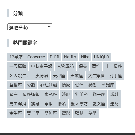
分類
分
類
熱門關鍵字
12星座
Converse
DIOR
Netflix
Nike
UNIQLO
一周運勢
中時電子報
人物專訪
保養
兩性
十二星座
名人說生活
唐綺陽
天秤座
天蠍座
女生穿搭
射手座
巨蟹座
彩妝
心理測驗
情感
愛情
戀愛
摩羯座
星座
星座運勢
水瓶座
減肥
牡羊座
獅子座
球鞋
男生穿搭
瘦身
穿搭
聯名
藝人專訪
處女座
運勢
金牛座
雙子座
雙魚座
電影
韓劇
髮型