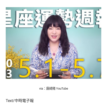
的
最
精
生
采
豐
活
富
的
態
時
尚
度
潮
流、
生
活
旅
遊、
兩
性
星
via：唐綺陽 YouTube
座、
獵
Text/中時電子報
奇