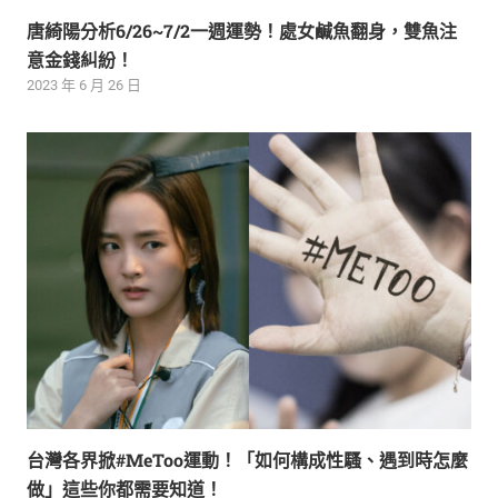
唐綺陽分析6/26~7/2一週運勢！處女鹹魚翻身，雙魚注
意金錢糾紛！
2023 年 6 月 26 日
台灣各界掀#MeToo運動！「如何構成性騷、遇到時怎麼
做」這些你都需要知道！