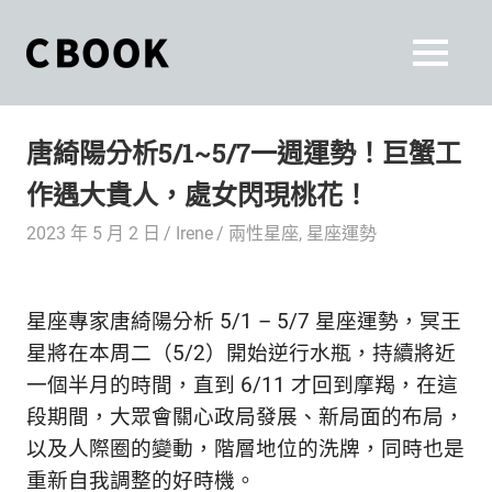
Skip
to
CBOOK
MENU
content
CBOOK-
「Your
和
Colorful
唐綺陽分析5/1~5/7一週運勢！巨蟹工
World.」
你
CBOOK
作遇大貴人，處女閃現桃花！
是
一
一
2023 年 5 月 2 日
Irene
兩性星座
,
星座運勢
本
起
最
貼
活
星座專家唐綺陽分析 5/1 – 5/7 星座運勢，冥王
近
你/
出
星將在本周二（5/2）開始逆行水瓶，持續將近
妳
一個半月的時間，直到 6/11 才回到摩羯，在這
生
自
段期間，大眾會關心政局發展、新局面的布局，
活
的
己
以及人際圈的變動，階層地位的洗牌，同時也是
雜
重新自我調整的好時機。
誌。