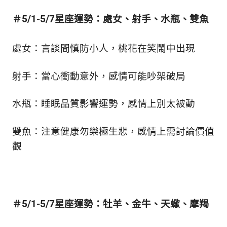
新
鮮
＃5/1-5/7星座運勢：處女、射手、水瓶、雙魚
內
容，
處女：言談間慎防小人，桃花在笑鬧中出現
讓
獨
一
射手：當心衝動意外，感情可能吵架破局
無
二
水瓶：睡眠品質影響運勢，感情上別太被動
的
你
和
雙魚：注意健康勿樂極生悲，感情上需討論價值
CBOOK
觀
一
起
找
到
專
＃5/1-5/7星座運勢：牡羊、金牛、天蠍、摩羯
屬
的