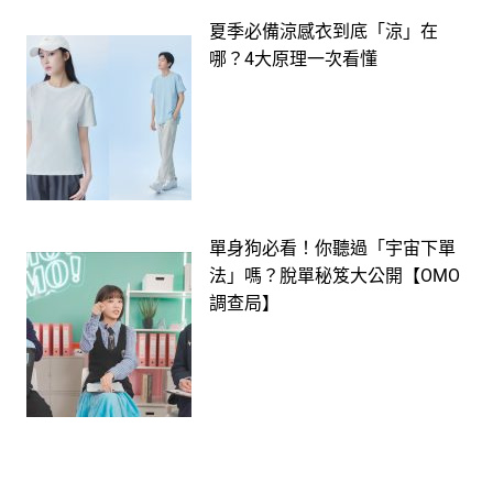
夏季必備涼感衣到底「涼」在
哪？4大原理一次看懂
單身狗必看！你聽過「宇宙下單
法」嗎？脫單秘笈大公開【OMO
調查局】