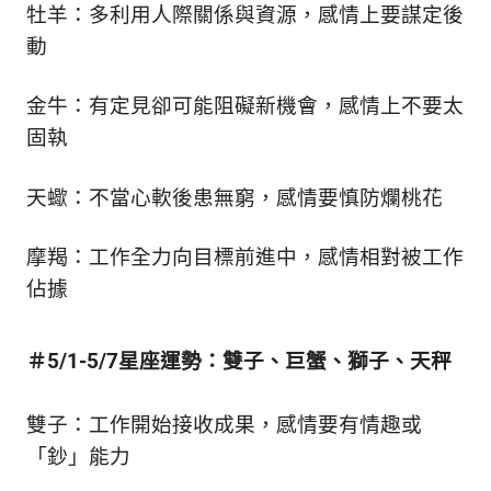
生
牡羊：多利用人際關係與資源，感情上要謀定後
活
動
態
度。
金牛：有定見卻可能阻礙新機會，感情上不要太
固執
天蠍：不當心軟後患無窮，感情要慎防爛桃花
摩羯：工作全力向目標前進中，感情相對被工作
佔據
＃5/1-5/7星座運勢：雙子、巨蟹、獅子、天秤
雙子：工作開始接收成果，感情要有情趣或
「鈔」能力