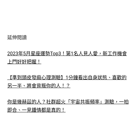
延伸閱讀
2023年5月星座運勢Top3！第1名人見人愛，新工作機會
上門好好把握！
【準到頭皮發麻心理測驗】1分鐘看出自身狀態、喜歡的
另一半、將會背叛你的人！？
你是幾赫茲的人？社群超火「宇宙共振頻率」測驗，一拍
即合、一見鍾情都是真的！