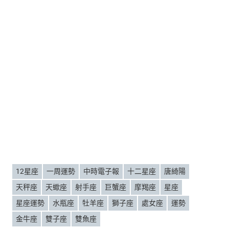
12星座
一周運勢
中時電子報
十二星座
唐綺陽
天秤座
天蠍座
射手座
巨蟹座
摩羯座
星座
星座運勢
水瓶座
牡羊座
獅子座
處女座
運勢
金牛座
雙子座
雙魚座