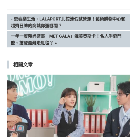
文
PREVIOUS
忠泰樂生活、LALAPORT北館連假試營運！藝術購物中心和
POST:
超齊日牌的商城你選哪間？
章
NEXT
一年一度時尚盛事「MET GALA」媲美奧斯卡！名人爭奇鬥
POST:
艷、搶登最難走紅毯？
導
覽
相關文章