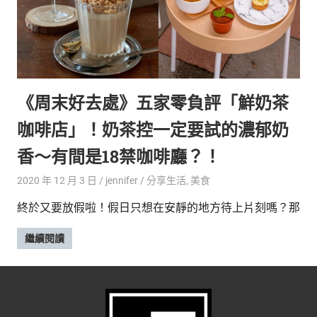
《周末好去處》五家零負評「鮮奶茶
咖啡店」！奶茶控一定要試的濃郁奶
香～有間是18禁咖啡廳？！
2020 年 12 月 3 日
jennifer
分享生活
,
美食
終於又要放假啦！假日只想在安靜的地方待上片刻嗎？那
繼續閱讀