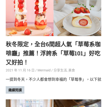
新
鮮
內
容，
讓
獨
一
無
秋冬限定，全台6間超人氣「草莓系咖
二
的
啡廳」推薦！浮誇系「草莓101」好吃
你
和
又好拍！
CBOOK
2021 年 11 月 16 日
Mermaid
分享生活
,
美食
一
起
一提到冬天，不少人都會想到幸福的「草莓季」，以下就
找
到
繼續閱讀
專
屬
的