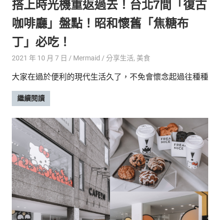
搭上時光機重返過去！台北7間「復古
咖啡廳」盤點！昭和懷舊「焦糖布
丁」必吃！
2021 年 10 月 7 日
Mermaid
分享生活
,
美食
大家在過於便利的現代生活久了，不免會懷念起過往種種
繼續閱讀