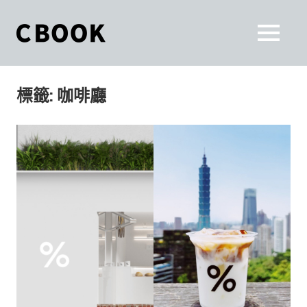
Skip
to
CBOOK
MENU
content
CBOOK-
「Your
和
Colorful
標籤:
咖啡廳
World.」
你
CBOOK
是
一
一
本
起
最
貼
活
近
你/
出
妳
生
自
活
的
己
雜
誌。