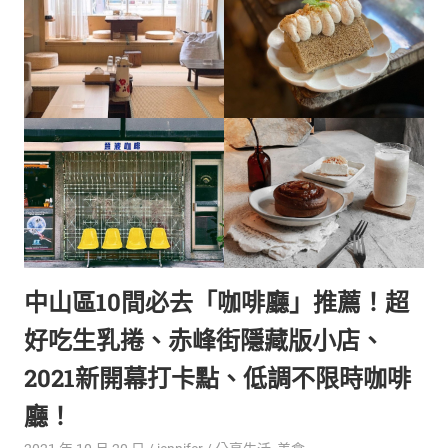
生
活
態
度。
中山區10間必去「咖啡廳」推薦！超
好吃生乳捲、赤峰街隱藏版小店、
2021新開幕打卡點、低調不限時咖啡
廳！