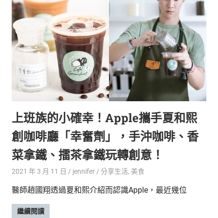
上班族的小確幸！Apple攜手夏和熙
創咖啡廳「幸奮劑」，手沖咖啡、香
菜拿鐵、擂茶拿鐵玩轉創意！
2021 年 3 月 11 日
jennifer
分享生活
,
美食
醫師趙國翔透過夏和熙介紹而認識Apple，最近幾位
繼續閱讀