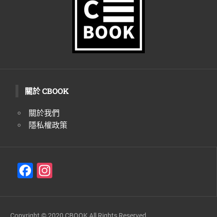
關於 CBOOK
關於我們
隱私權政策
F
In
a
st
c
a
e
gr
Copyright © 2020 CBOOK All Rights Reserved.