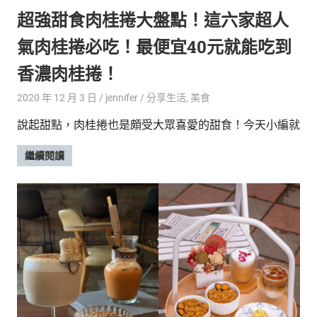
超強甜食肉桂捲大盤點！這六家超人
氣肉桂捲必吃！最便宜40元就能吃到
香濃肉桂捲！
2020 年 12 月 3 日
jennifer
分享生活
,
美食
說起甜點，肉桂捲也是頗受大眾喜愛的甜食！今天小編就
繼續閱讀