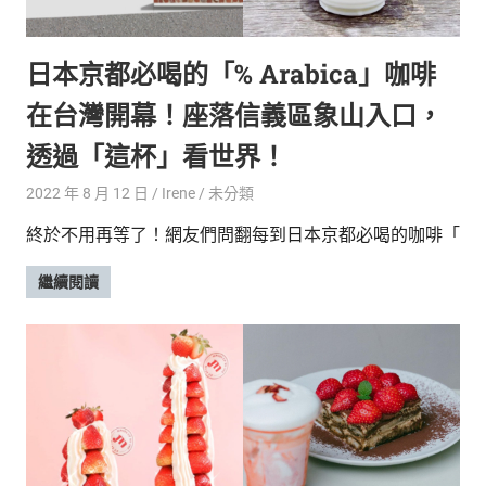
的
最
精
生
日本京都必喝的「% Arabica」咖啡
采
豐
活
在台灣開幕！座落信義區象山入口，
富
的
態
透過「這杯」看世界！
時
尚
度
2022 年 8 月 12 日
Irene
未分類
潮
終於不用再等了！網友們問翻每到日本京都必喝的咖啡「
流、
生
繼續閱讀
活
旅
遊、
兩
性
星
座、
獵
奇