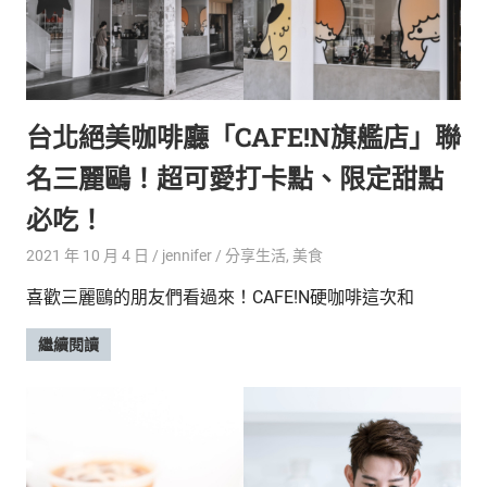
台北絕美咖啡廳「CAFE!N旗艦店」聯
名三麗鷗！超可愛打卡點、限定甜點
必吃！
2021 年 10 月 4 日
jennifer
分享生活
,
美食
喜歡三麗鷗的朋友們看過來！CAFE!N硬咖啡這次和
繼續閱讀