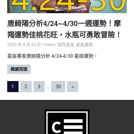
唐綺陽分析4/24~4/30一週運勢！摩
羯運勢佳桃花旺，水瓶可勇敢冒險！
2023 年 4 月 24 日
Irene
兩性星座
,
星座運勢
星座專家唐綺陽分析 4/24-4/30 星座運勢，
繼續閱讀
文
Next
1
2
3
...
30
»
Posts
章
分
頁