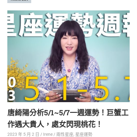
唐綺陽分析5/1~5/7一週運勢！巨蟹工
作遇大貴人，處女閃現桃花！
2023 年 5 月 2 日
Irene
兩性星座
,
星座運勢