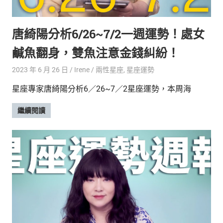
的
最
精
生
唐綺陽分析6/26~7/2一週運勢！處女
采
豐
活
鹹魚翻身，雙魚注意金錢糾紛！
富
的
態
2023 年 6 月 26 日
Irene
兩性星座
,
星座運勢
時
尚
度
星座專家唐綺陽分析6／26~7／2星座運勢，本周海
潮
流、
繼續閱讀
生
活
旅
遊、
兩
性
星
座、
獵
奇