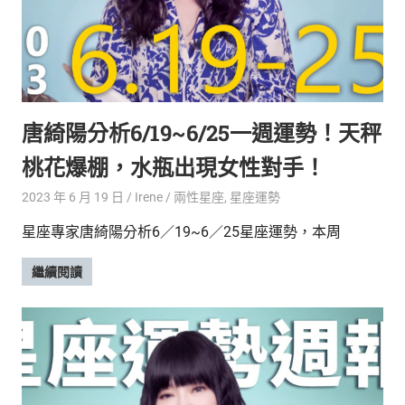
新
鮮
內
容，
讓
獨
唐綺陽分析6/19~6/25一週運勢！天秤
一
無
桃花爆棚，水瓶出現女性對手！
二
的
2023 年 6 月 19 日
Irene
兩性星座
,
星座運勢
你
和
星座專家唐綺陽分析6／19~6／25星座運勢，本周
CBOOK
一
繼續閱讀
起
找
到
專
屬
的