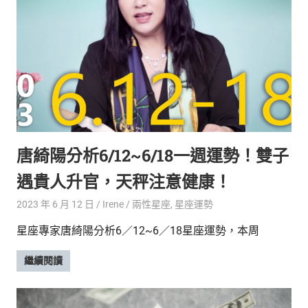
生
活
態
度。
唐綺陽分析6/12~6/18一週運勢！雙子
遇貴人升官，天秤注意健康！
2023 年 6 月 12 日
Irene
兩性星座
,
星座運勢
星座專家唐綺陽分析6／12~6／18星座運勢，本周
繼續閱讀