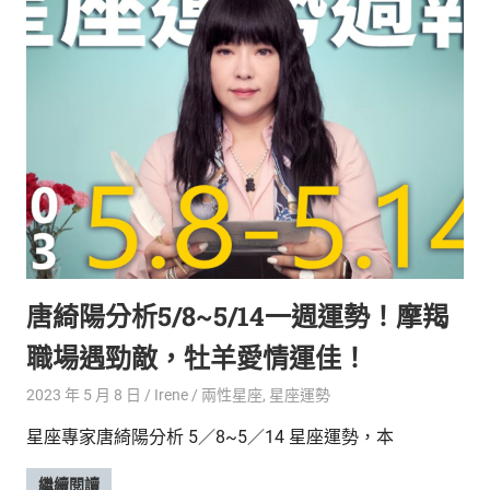
唐綺陽分析5/8~5/14一週運勢！摩羯
職場遇勁敵，牡羊愛情運佳！
2023 年 5 月 8 日
Irene
兩性星座
,
星座運勢
星座專家唐綺陽分析 5／8~5／14 星座運勢，本
繼續閱讀