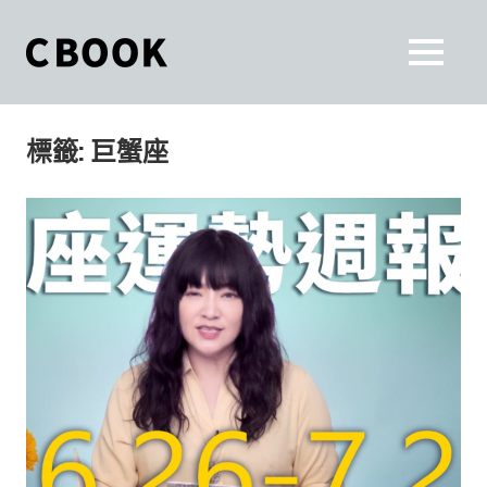
Skip
to
CBOOK
MENU
content
CBOOK-
「Your
和
Colorful
標籤:
巨蟹座
World.」
你
CBOOK
是
一
一
本
起
最
貼
活
近
你/
出
妳
生
自
活
的
己
雜
誌。