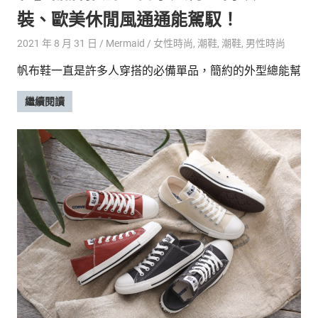
裝、歐美休閒風通通能駕馭！
2021 年 8 月 31 日
Mermaid
女性時尚
,
潮鞋
,
潮鞋
,
男性時尚
帆布鞋一直是許多人穿搭的必備單品，簡約的外型總能幫
繼續閱讀