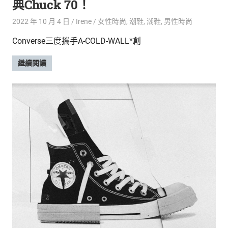
典Chuck 70！
2022 年 10 月 4 日
Irene
女性時尚
,
潮鞋
,
潮鞋
,
男性時尚
Converse三度攜手A-COLD-WALL*創
繼續閱讀