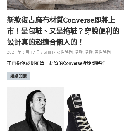
新款復古麻布材質Converse即將上
市！是包鞋、又是拖鞋？穿脫便利的
設計真的超適合懶人的！
2021 年 3 月 17 日
SHIH
女性時尚
,
潮鞋
,
潮鞋
,
男性時尚
不再拘泥於帆布單一材質的Converse近期即將推
繼續閱讀