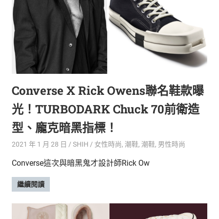
Converse X Rick Owens聯名鞋款曝
光！TURBODARK Chuck 70前衛造
型、龐克暗黑指標！
2021 年 1 月 28 日
SHIH
女性時尚
,
潮鞋
,
潮鞋
,
男性時尚
Converse這次與暗黑鬼才設計師Rick Ow
繼續閱讀