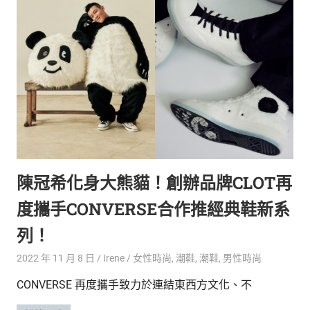
生
活
態
度。
陳冠希化身大熊貓！創辦品牌CLOT再
度攜手CONVERSE合作推經典鞋新系
列！
2022 年 11 月 8 日
Irene
女性時尚
,
潮鞋
,
潮鞋
,
男性時尚
CONVERSE 再度攜手致力於連結東西方文化、不