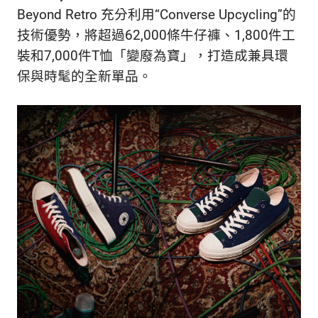
生
Beyond Retro 充分利用“Converse Upcycling”的
活
態
技術優勢，將超過62,000條牛仔褲、1,800件工
度。
裝和7,000件T恤「變廢為寶」，打造成兼具環
保與時髦的全新單品。