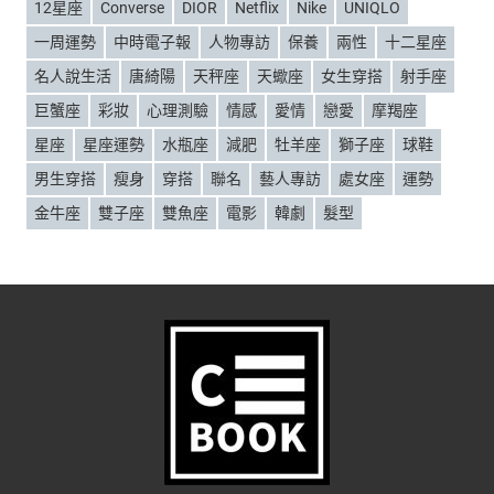
12星座
Converse
DIOR
Netflix
Nike
UNIQLO
一周運勢
中時電子報
人物專訪
保養
兩性
十二星座
名人說生活
唐綺陽
天秤座
天蠍座
女生穿搭
射手座
巨蟹座
彩妝
心理測驗
情感
愛情
戀愛
摩羯座
星座
星座運勢
水瓶座
減肥
牡羊座
獅子座
球鞋
男生穿搭
瘦身
穿搭
聯名
藝人專訪
處女座
運勢
金牛座
雙子座
雙魚座
電影
韓劇
髮型