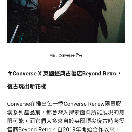
新
鮮
內
容，
讓
獨
一
無
二
via：Converse提供
的
你
＃Converse X 英國經典古著店Beyond Retro，
和
CBOOK
復古玩出新花樣
一
起
找
Converse在推出每一季Converse Renew限量膠
到
囊系列產品前，都會深入探索面料所能展現的無
專
屬
限可能，而它們大多來自於英國頂尖復古時裝零
的
售商Beyond Retro。自2019年開始合作以來，