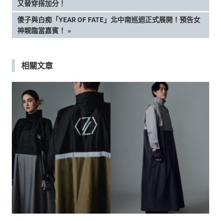
POST:
又替穿搭加分！
章
NEXT
傻子與白痴「YEAR OF FATE」北中南巡迴正式展開！預告女
POST:
神親臨當嘉賓！
導
覽
相關文章