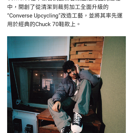
的
最
中，開創了從清潔到裁剪加工全面升級的
精
生
“Converse Upcycling”改造工藝，並將其率先運
采
用於經典的Chuck 70鞋款上。
豐
活
富
的
態
時
尚
度
潮
流、
生
活
旅
遊、
兩
性
星
座、
獵
奇