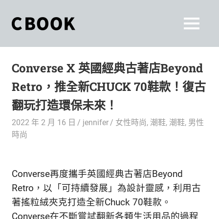
Skip
to
CBOOK
MENU
content
CBOOK-
「Your
和
Colorful
Converse X 英國經典古著店Beyond
World.」
你
CBOOK
Retro，推全新CHUCK 70鞋款！復古
是
一
一
翻玩打造環保未來！
本
起
最
2022 年 2 月 16 日
jennifer
女性時尚
,
潮鞋
,
潮鞋
,
男性
貼
活
時尚
近
你/
出
妳
Converse再度攜手英國經典古著店Beyond
生
自
活
Retro，以「可持續發展」為設計靈感，利用古
的
己
著搖粒絨夾克打造全新Chuck 70鞋款。
雜
Converse在不斷嘗試翻新各類生活用品的過程
誌。