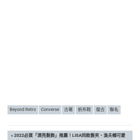
Beyond Retro
Converse
古著
帆布鞋
復古
聯名
文
PREVIOUS
2022必買「漂亮髮飾」推薦！LISA同款髮夾、漁夫帽可愛