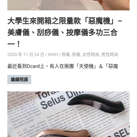
的
最
精
生
大學生來開箱之限量款「惡魔機」–
采
豐
活
美膚儀、刮痧儀、按摩儀多功三合
富
的
態
一！
時
尚
度
2020 年 11 月 24 日
SHIH
保養
,
保養
,
女性時尚
,
男性時尚
潮
最近看到Dcard上，有人在揪團「天使機」＆「惡魔
流、
生
繼續閱讀
活
旅
遊、
兩
性
星
座、
獵
奇