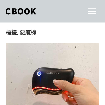
Skip
to
CBOOK
MENU
content
CBOOK-
「Your
和
Colorful
標籤:
惡魔機
World.」
你
CBOOK
是
一
一
本
起
最
貼
活
近
你/
出
妳
生
自
活
的
己
雜
誌。