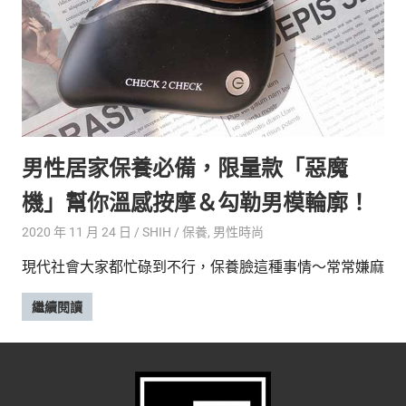
新
鮮
內
容，
讓
獨
一
無
男性居家保養必備，限量款「惡魔
二
的
機」幫你溫感按摩＆勾勒男模輪廓！
你
和
2020 年 11 月 24 日
SHIH
保養
,
男性時尚
CBOOK
現代社會大家都忙碌到不行，保養臉這種事情～常常嫌麻
一
起
繼續閱讀
找
到
專
屬
的