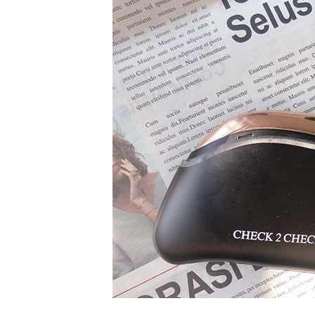
精
生
采
豐
活
富
的
態
時
尚
度
潮
流、
生
活
旅
遊、
兩
性
星
座、
獵
奇
新