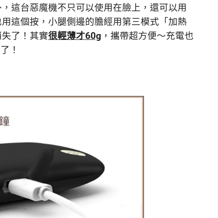
外，
這台惡魔機不只可以使用在臉上，
還可以用
也用這個按，
小腿側邊的膽經用第三模式「加熱
消失了！
其實
很輕薄才60g
，攜帶超方便～
充電也
電了！