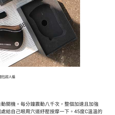
：麵包超人編
自動關機。
每分鐘震動八千次，
整個加速且加強
端處給自己眼周穴道紓壓按摩一下。
45度C溫溫的