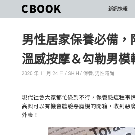
Skip
新訊快報
CBOOK
to
CBOOK-
content
「Your
和
Colorful
男性居家保養必備，
World.」
你
CBOOK
是
一
溫感按摩＆勾勒男模
一
本
起
最
2020 年 11 月 24 日
SHIH
保養
,
男性時尚
貼
活
近
你/
出
妳
現代社會大家都忙碌到不行，
保養臉這種事
生
自
高興可以有機會體驗惡魔機的開箱，
收到惡
活
外表！
的
己
雜
誌。
的
最