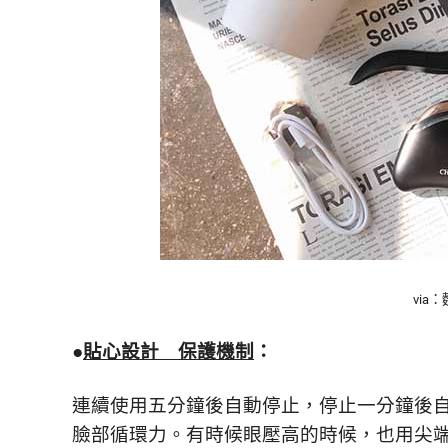
via
●
貼心設計 保護機制
：
連續使用五分鐘後自動停止，
停止一分鐘後
臉部循環力。
有時候眼壓高的時候，
也用尖