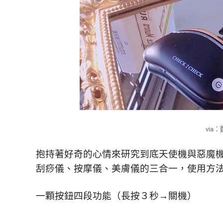
活
態
度。
via
抱持著好奇的心情來研究到底天使機與惡魔
刮痧儀、按摩儀、美膚儀的三合一，
使用方
一顆按鈕四段功能（長按３秒→關機）