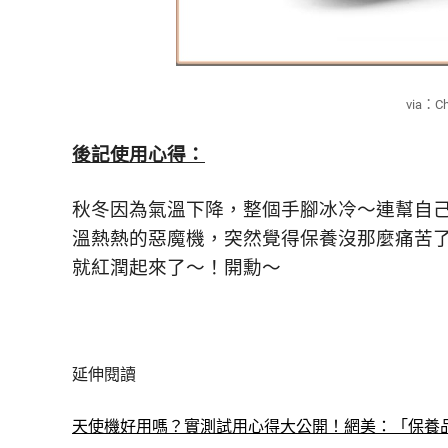
via：C
後記使用心得：
秋冬因為氣溫下降，整個手腳冰冷～
連幫自
溫熱熱的惡魔機，
突然覺得保養沒那麼痛苦
就紅潤起來了～！開勳～
延伸閱讀
天使機好用嗎？實測試用心得大公開！網美：「保養