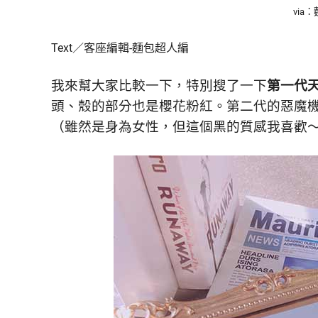
鮮
via
內
容，
Text／客座編輯-麵包超人編
讓
獨
我來幫大家比較一下，
特別搜了一下
第一代
一
無
頭、殼的部分也是櫻花粉紅。
第二代的惡魔
二
（雖然是身為女性，但這個黑的質感我喜歡
的
你
和
CBOOK
一
起
找
到
專
屬
的
生