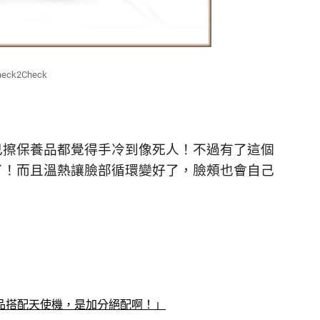
heck2Check
己擦保養品都覺得手冷到像死人！
不過有了這個
了！
而且溫熱讓臉部循環變好了，
臉頰也會自己
品搭配天使機，是加分絕配啊！」