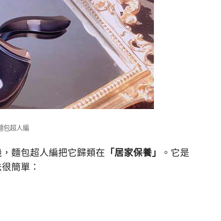
：麵包超人編
機，
麵包超人編把它歸類在
「居家保養」
。
它是
法很簡單：