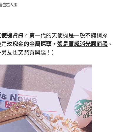
：麵包超人編
天使機
資訊。
第一代的天使機是一般不鏽鋼探
機是
玫瑰金的金屬探頭
，
殼是質感消光霧面黑
。
～男友也突然有興趣！）