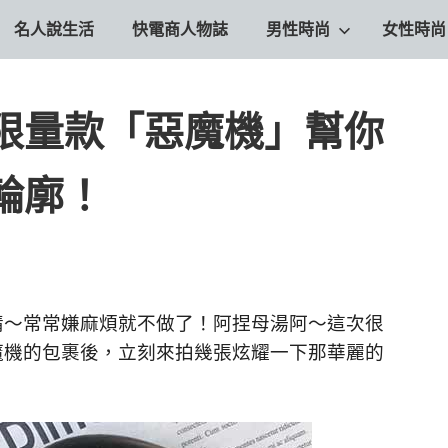
名人說生活
快電商人物誌
男性時尚
女性時尚
限量款「惡魔機」幫你
輪廓！
情～常常嫌麻煩就不做了！
阿捏母湯阿～
這次很
魔機的包裹後，
立刻來拍幾張炫耀一下那華麗的