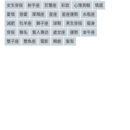
女生穿搭
射手座
巨蟹座
彩妝
心理測驗
情感
愛情
戀愛
摩羯座
星座
星座運勢
水瓶座
減肥
牡羊座
獅子座
球鞋
男生穿搭
瘦身
穿搭
聯名
藝人專訪
處女座
運勢
金牛座
雙子座
雙魚座
電影
韓劇
髮型