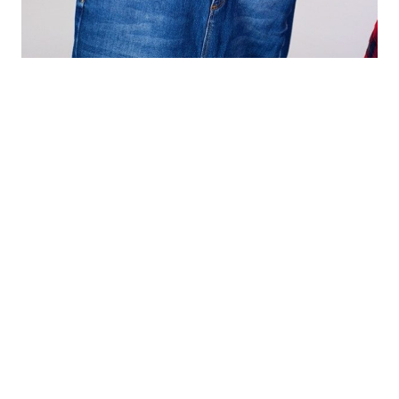
的
最
精
生
采
豐
活
富
的
態
時
尚
度
潮
流、
生
活
旅
遊、
兩
性
星
座、
獵
奇