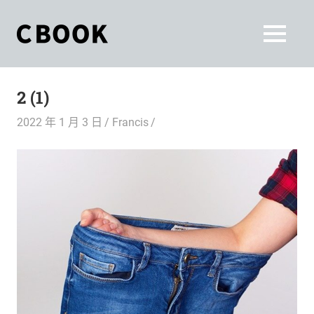
Skip
to
CBOOK
MENU
content
CBOOK-
「Your
和
Colorful
2 (1)
World.」
你
CBOOK
2022 年 1 月 3 日
Francis
是
一
一
本
起
最
貼
活
近
你/
出
妳
生
自
活
的
己
雜
誌。