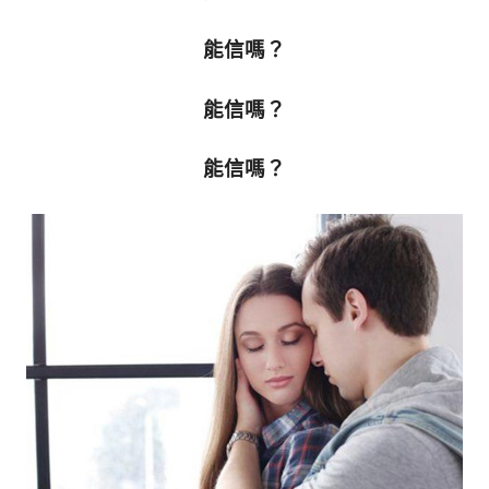
的
最
精
生
能信嗎？
采
豐
活
能信嗎？
富
的
態
時
能信嗎？
尚
度
潮
流、
生
活
旅
遊、
兩
性
星
座、
獵
奇