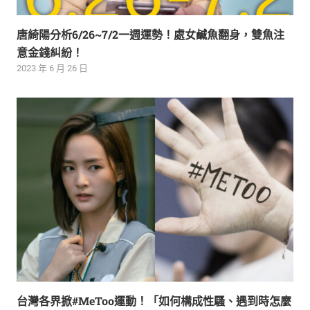
唐綺陽分析6/26~7/2一週運勢！處女鹹魚翻身，雙魚注
意金錢糾紛！
2023 年 6 月 26 日
台灣各界掀#MeToo運動！「如何構成性騷、遇到時怎麼