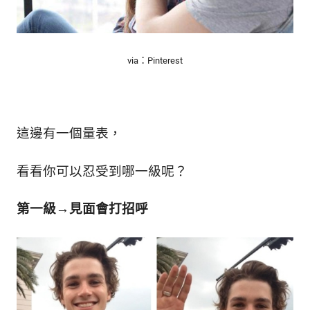
新
鮮
內
容，
via：Pinterest
讓
獨
一
無
二
這邊有一個量表，
的
你
看看你可以忍受到哪一級呢？
和
CBOOK
一
第一級→見面會打招呼
起
找
到
專
屬
的