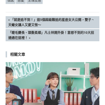
情感
戀愛
生理反應
文
PREVIOUS
「就是追不到！」這5個超級難追的星座女大公開，雙子、
POST:
天蠍女讓人又愛又恨～
章
NEXT
「睫毛變長、頭髮柔順」凡士林開外掛！意想不到的10大招
POST:
通通在這裡！
導
覽
相關文章