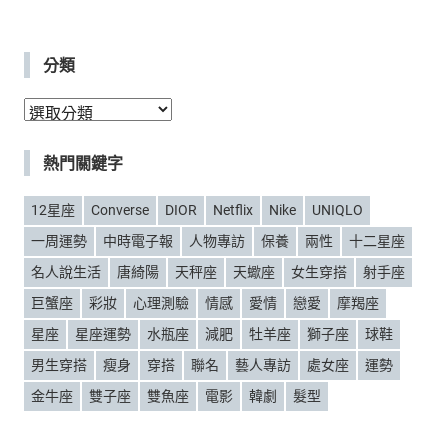
分類
分
類
熱門關鍵字
12星座
Converse
DIOR
Netflix
Nike
UNIQLO
一周運勢
中時電子報
人物專訪
保養
兩性
十二星座
名人說生活
唐綺陽
天秤座
天蠍座
女生穿搭
射手座
巨蟹座
彩妝
心理測驗
情感
愛情
戀愛
摩羯座
星座
星座運勢
水瓶座
減肥
牡羊座
獅子座
球鞋
男生穿搭
瘦身
穿搭
聯名
藝人專訪
處女座
運勢
金牛座
雙子座
雙魚座
電影
韓劇
髮型