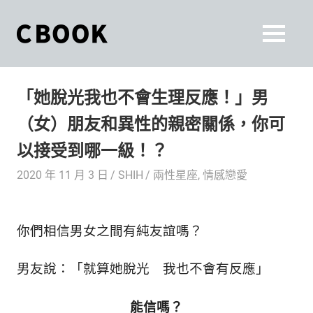
Skip
to
CBOOK
MENU
content
CBOOK-
「Your
和
Colorful
「她脫光我也不會生理反應！」男
World.」
你
CBOOK
（女）朋友和異性的親密關係，你可
是
一
一
以接受到哪一級！？
本
起
最
2020 年 11 月 3 日
SHIH
兩性星座
,
情感戀愛
貼
活
近
你/
出
你們相信男女之間有純友誼嗎？
妳
生
自
活
男友說：「就算她脫光 我也不會有反應」
的
己
雜
能信嗎？
誌。