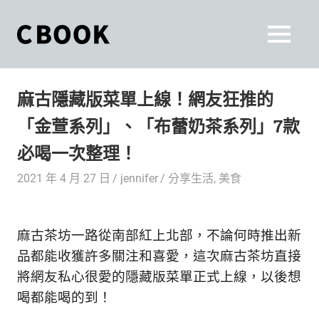
Skip
to
CBOOK
MENU
content
CBOOK-
「Your
和
Colorful
麻古隱藏版菜單上線！網友狂推的
World.」
你
CBOOK
「金萱系列」、「布蕾奶茶系列」7款
是
一
一
必喝一次整理！
本
起
最
2021 年 4 月 27 日
jennifer
分享生活
,
美食
貼
活
近
你/
出
麻古茶坊一路從南部紅上北部，不論何時推出新
妳
生
品都能收獲許多關注和喜愛，這次麻古茶坊直接
自
活
將網友私心很愛的隱藏版菜單正式上線，以後想
的
己
喝都能喝的到！
雜
誌。