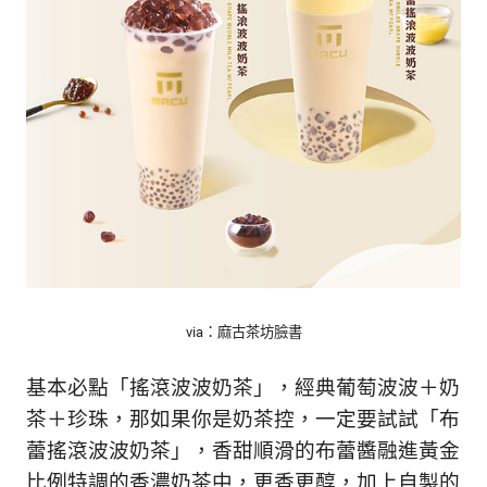
生
活
態
度。
via：麻古茶坊臉書
基本必點「搖滾波波奶茶」，經典葡萄波波＋奶
茶＋珍珠，那如果你是奶茶控，一定要試試「布
蕾搖滾波波奶茶」，香甜順滑的布蕾醬融進黃金
比例特調的香濃奶茶中，更香更醇，加上自製的