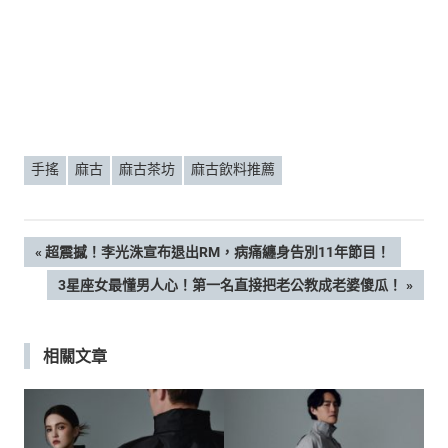
手搖
麻古
麻古茶坊
麻古飲料推薦
文
PREVIOUS
超震撼！李光洙宣布退出RM，病痛纏身告別11年節目！
POST:
NEXT
3星座女最懂男人心！第一名直接把老公教成老婆傻瓜！
章
POST:
導
相關文章
覽