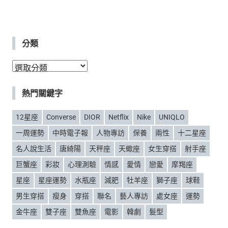
分類
分
類
熱門關鍵字
12星座
Converse
DIOR
Netflix
Nike
UNIQLO
一周運勢
中時電子報
人物專訪
保養
兩性
十二星座
名人說生活
唐綺陽
天秤座
天蠍座
女生穿搭
射手座
巨蟹座
彩妝
心理測驗
情感
愛情
戀愛
摩羯座
星座
星座運勢
水瓶座
減肥
牡羊座
獅子座
球鞋
男生穿搭
瘦身
穿搭
聯名
藝人專訪
處女座
運勢
金牛座
雙子座
雙魚座
電影
韓劇
髮型