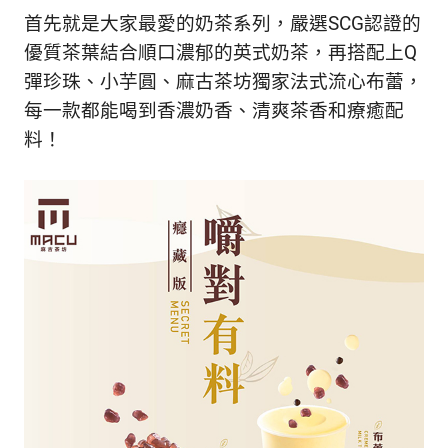
新
首先就是大家最愛的奶茶系列，嚴選SCG認證的
鮮
優質茶葉結合順口濃郁的英式奶茶，再搭配上Q
內
容，
彈珍珠、小芋圓、麻古茶坊獨家法式流心布蕾，
讓
每一款都能喝到香濃奶香、清爽茶香和療癒配
獨
料！
一
無
二
的
你
和
CBOOK
一
起
找
到
專
屬
的