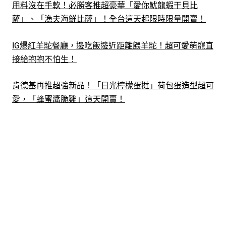
用料沒在手軟！必勝客推超豪華「愛你魷龍蝦干貝比
薩」、「漁夫海鮮比薩」！全台這天起限時限量開賣！
IG爆紅羊駝餐廳，邊吃飯邊近距離餵羊駝！超可愛萌寵直
接給抱抱不怕生！
肯德基再推超強新品！「日光檸檬蛋撻」荷包蛋造型超可
愛，「蜂蜜醬脆雞」這天開賣！