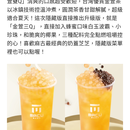
萱雙Q」清爽的口感超受歡迎，台灣優質金萱茶
以冰鎮技術控溫沖煮，圓潤茶香甘甜解膩，超級
適合夏天！這次隱藏版直接推出升級版，就是
「金萱三Q」，直接加入蜂蜜口味白玉波霸、小
珍珠，和脆爽的椰果，三種配料完全點燃咀嚼控
的心！喜歡麻古最經典的奶蓋芝芝，隱藏版菜單
裡也可以點喔！