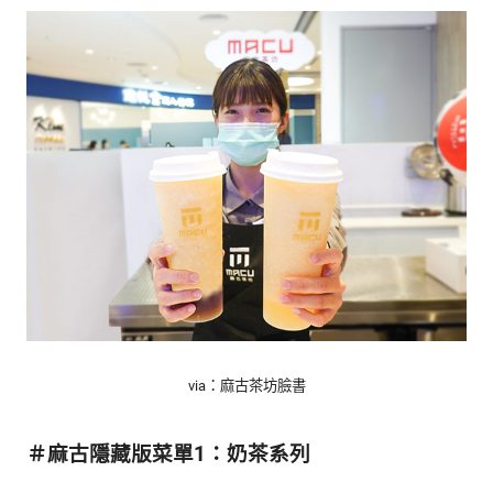
的
最
精
生
采
豐
活
富
的
態
時
尚
度
潮
流、
生
活
旅
遊、
兩
性
via：麻古茶坊臉書
星
座、
＃麻古隱藏版菜單1：奶茶系列
獵
奇