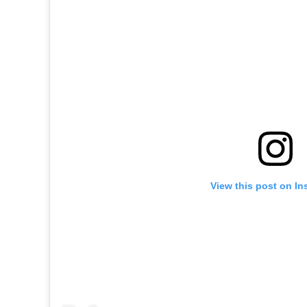
活
態
度。
View this post on In