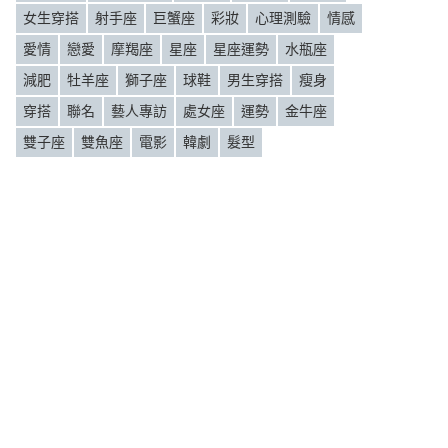
女生穿搭
射手座
巨蟹座
彩妝
心理測驗
情感
愛情
戀愛
摩羯座
星座
星座運勢
水瓶座
減肥
牡羊座
獅子座
球鞋
男生穿搭
瘦身
穿搭
聯名
藝人專訪
處女座
運勢
金牛座
雙子座
雙魚座
電影
韓劇
髮型