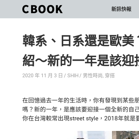
Skip
新訊快報
CBOOK
to
CBOOK-
content
「Your
和
Colorful
韓系、日系還是歐美
World.」
你
CBOOK
是
一
紹～新的一年是該迎
一
本
起
最
2020 年 11 月 3 日
SHIH
男性時尚
,
穿搭
貼
活
近
你/
出
妳
在回憶過去一年的生活時，你有發現到某些
生
自
嗎？新的一年，是應該要迎接一個全新的自
活
你在台灣較常出現street style，201
的
己
雜
誌。
的
最