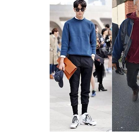
精
生
采
豐
活
富
的
態
時
尚
度
潮
流、
生
活
旅
遊、
兩
性
星
座、
獵
奇
新