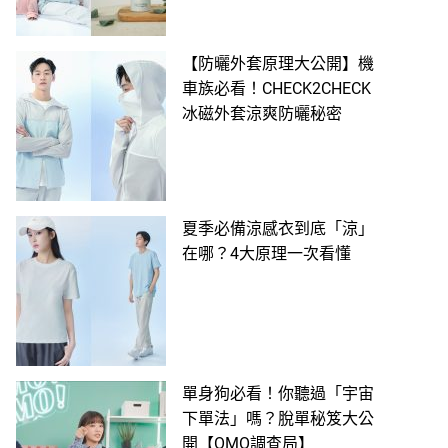
【防曬外套原理大公開】機
車族必看！CHECK2CHECK
冰磁外套涼爽防曬秘密
夏季必備涼感衣到底「涼」
在哪？4大原理一次看懂
單身狗必看！你聽過「宇宙
下單法」嗎？脫單秘笈大公
開【OMO調查局】