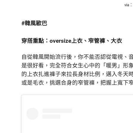
鮮
via：
內
容，
#韓風歐巴
讓
獨
一
穿搭重點：oversize上衣、窄管褲、大衣
無
二
自從韓風開始流行後，你不能否認從電視、音
的
你
是很好看，完全符合女生心中的「暖男」形象。
和
的上衣扎進褲子來拉長身材比例，邁入冬天
CBOOK
或是毛衣，挑選合身的窄管褲，把握上寬下
一
起
找
到
專
屬
的
生