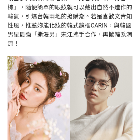
的
最
棕」，隨便簡單的眼妝就可以戴出自然不造作的
精
生
韓氣，引爆台韓兩地的搶購潮。若是喜歡文青知
采
性風，推薦妳能化妝的韓式鏡框CARIN，與韓國
豐
活
富
男星最強「撕漫男」宋江攜手合作，再掀韓系潮
的
態
流！
時
尚
度
潮
流、
生
活
旅
遊、
兩
性
星
座、
獵
奇