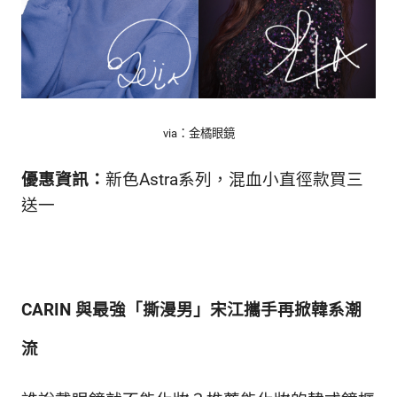
via：金橘眼鏡
優惠資訊：
新色Astra系列，混血小直徑款買三
送一
CARIN 與最強「撕漫男」宋江攜手再掀韓系潮
流