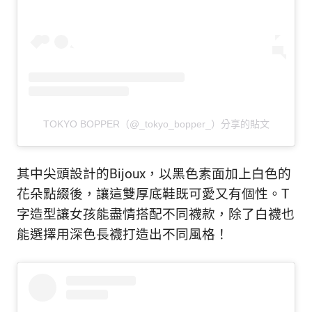
TOKYO BOPPER（@_tokyo_bopper_）分享的貼文
其中尖頭設計的
Bijoux，以黑色素面加上白色的
花朵點綴後，讓這雙厚底鞋既可愛又有個性。T
字造型讓女孩能盡情搭配不同襪款，除了白襪也
能選擇用深色長襪打造出不同風格！