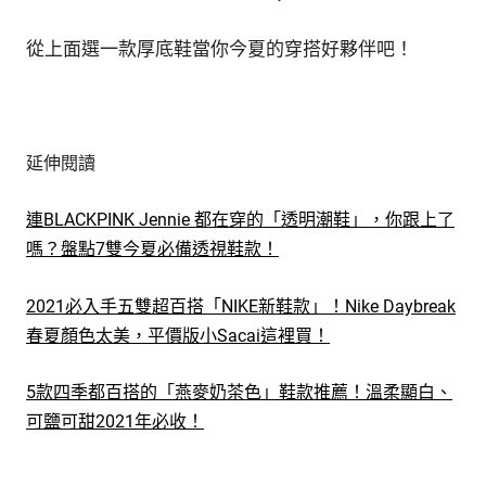
從上面選一款厚底鞋當你今夏的穿搭好夥伴吧！
延伸閱讀
連BLACKPINK Jennie 都在穿的「透明潮鞋」，你跟上了
嗎？盤點7雙今夏必備透視鞋款！
2021必入手五雙超百搭「NIKE新鞋款」！Nike Daybreak
春夏顏色太美，平價版小Sacai這裡買！
5款四季都百搭的「燕麥奶茶色」鞋款推薦！溫柔顯白、
可鹽可甜2021年必收！