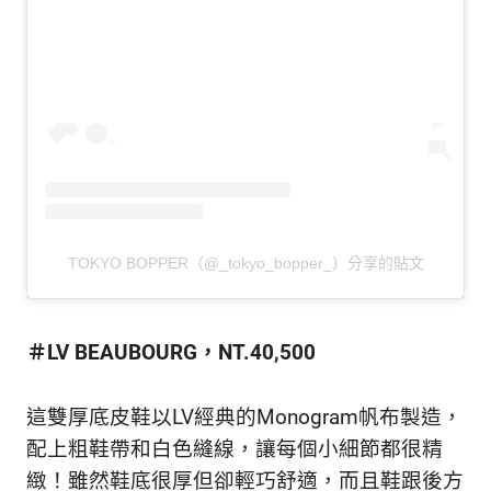
TOKYO BOPPER（@_tokyo_bopper_）分享的貼文
＃LV BEAUBOURG，NT.40,500
這雙厚底皮鞋以LV經典的Monogram帆布製造，
配上粗鞋帶和白色縫線，讓每個小細節都很精
緻！雖然鞋底很厚但卻輕巧舒適，而且鞋跟後方