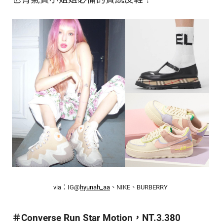
的
最
精
生
采
豐
活
富
的
態
時
尚
度
潮
流、
生
活
旅
遊、
兩
性
星
via：IG@
hyunah_aa
、NIKE、BURBERRY
座、
獵
奇
＃Converse Run Star Motion，NT.3,380