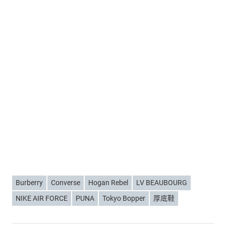
Burberry
Converse
Hogan Rebel
LV BEAUBOURG
NIKE AIR FORCE
PUNA
Tokyo Bopper
厚底鞋