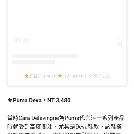
許路兒LureHsu
（@lurehsu）分享的貼文
＃Puma Deva，NT.3,480
當時Cara Delevingne為Puma代言這一系列產品
時就受到高度關注，尤其是Deva鞋款。該鞋搭