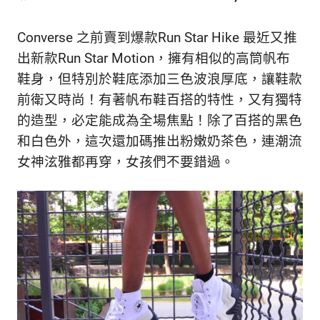
新
鮮
Converse 之前賣到爆款Run Star Hike 最近又推
內
容，
出新款
Run Star Motion，
擁有相似的高筒帆布
讓
鞋身，但特別於鞋底添加三色波浪厚底，讓鞋款
獨
前衛又時尚！有著帆布鞋百搭的特性，又有獨特
一
無
的造型，必定能成為全場焦點！
除了百搭的黑色
二
和白色外，這次還加碼推出粉嫩奶茶色，連潮流
的
女神泫雅都再穿，女孩們不要錯過。
你
和
CBOOK
一
起
找
到
專
屬
的