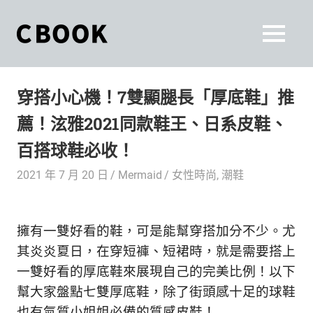
Skip
to
CBOOK
MENU
content
CBOOK-
「Your
和
Colorful
穿搭小心機！7雙顯腿長「厚底鞋」推
World.」
你
CBOOK
薦！泫雅2021同款鞋王、日系皮鞋、
是
一
一
百搭球鞋必收！
本
起
最
2021 年 7 月 20 日
Mermaid
女性時尚
,
潮鞋
貼
活
近
你/
出
擁有一雙好看的鞋，可是能幫穿搭加分不少。尤
妳
生
其炎炎夏日，在穿短褲、短裙時，就是需要搭上
自
活
一雙好看的厚底鞋來展現自己的完美比例！以下
的
己
幫大家盤點七雙厚底鞋，除了街頭感十足的球鞋
雜
也有氣質小姐姐必備的質感皮鞋！
誌。