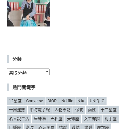
分類
分
類
熱門關鍵字
12星座
Converse
DIOR
Netflix
Nike
UNIQLO
一周運勢
中時電子報
人物專訪
保養
兩性
十二星座
名人說生活
唐綺陽
天秤座
天蠍座
女生穿搭
射手座
巨蟹座
彩妝
心理測驗
情感
愛情
戀愛
摩羯座