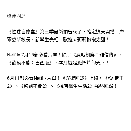
延伸閱讀
《性愛自修室》第三季最新預告來了，確定這天開播！摩
爾戴新校長、新學生亮相、歐拉ｘ莉莉抱抱太甜！
Netflix 7月15部必看片單！除了《屍戰朝鮮：雅信傳》、
《欲罷不能：巴西版》，本月還是恐怖片的天下！
6月11部必看Netflix片單！《咒術回戰》上線，《AV 帝王
2》、《慾罷不能2》、《機智醫生生活2》強勢回歸！