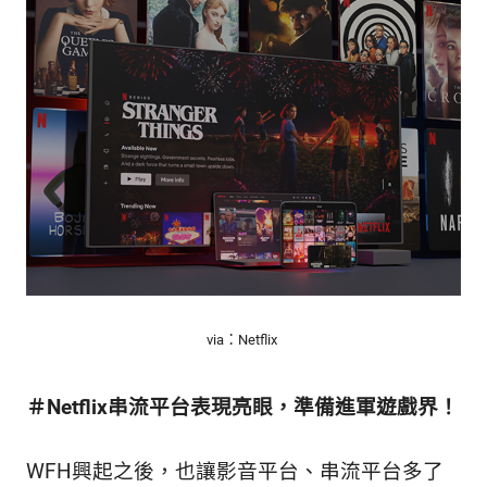
的
最
精
生
采
豐
活
富
的
態
時
尚
度
潮
流、
生
活
旅
遊、
via：Netflix
兩
性
星
＃Netflix串流平台表現亮眼，準備進軍遊戲界！
座、
獵
WFH興起之後，也讓影音平台、串流平台多了
奇