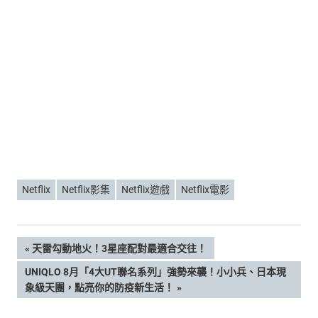
Netflix
Netflix影集
Netflix遊戲
Netflix電影
文
PREVIOUS
天雷勾動地火！3星座配對最適合交往！
POST:
NEXT
UNIQLO 8月「4大UT聯名系列」強勢來襲！小小兵、日本現
章
POST:
象級天團，點亮你的防疫新生活！
導