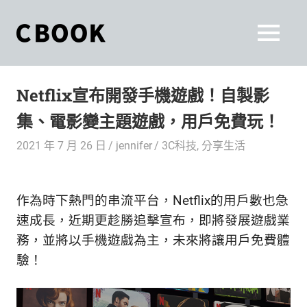
Skip
to
CBOOK
MENU
content
CBOOK-
「Your
和
Colorful
Netflix宣布開發手機遊戲！自製影
World.」
你
CBOOK
集、電影變主題遊戲，用戶免費玩！
是
一
一
2021 年 7 月 26 日
jennifer
3C科技
,
分享生活
本
起
最
貼
活
作為時下熱門的串流平台，Netflix的用戶數也急
近
你/
出
速成長，近期更趁勝追擊宣布，即將發展遊戲業
妳
務，並將以手機遊戲為主，未來將讓用戶免費體
生
自
驗！
活
的
己
雜
誌。