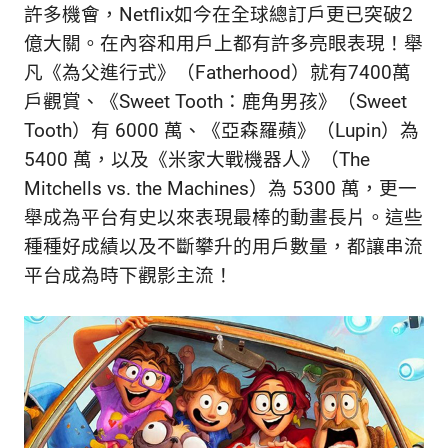
新
許多機會，Netflix如今在全球總訂戶更已突破2
鮮
億大關。在內容和用戶上都有許多亮眼表現！舉
內
凡《為父進行式》（Fatherhood）就有7400萬
容，
讓
戶觀賞、《Sweet Tooth：鹿角男孩》（Sweet
獨
Tooth）有 6000 萬、《亞森羅蘋》（Lupin）為
一
5400 萬，以及《米家大戰機器人》（The
無
Mitchells vs. the Machines）為 5300 萬，更一
二
的
舉成為平台有史以來表現最棒的動畫長片。這些
你
種種好成績以及不斷攀升的用戶數量，都讓串流
和
平台成為時下觀影主流！
CBOOK
一
起
找
到
專
屬
的