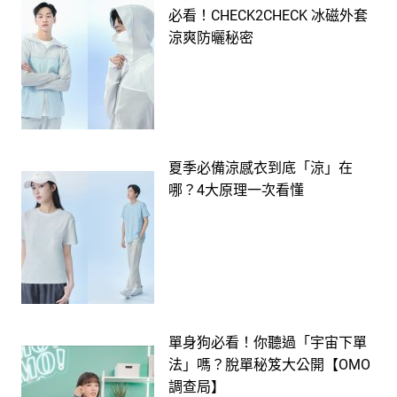
必看！CHECK2CHECK 冰磁外套
涼爽防曬秘密
夏季必備涼感衣到底「涼」在
哪？4大原理一次看懂
單身狗必看！你聽過「宇宙下單
法」嗎？脫單秘笈大公開【OMO
調查局】